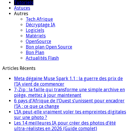
Tutoriels
Astuces
Autres
Tech Afrique
Décryptage IA
Logiciels
Matériels
OpenSource
Bon plan Open Source
Bon Plan
Actualités Flash
Articles Récents
Meta dégaine Muse Spark 1.1 : la guerre des prix de
l’IA vient de commencer
7-Zip : la faille qui transforme une simple archive en
piège, mettez à jour maintenant
6 pays d’Afrique de l’Ouest s’unissent pour encadrer
l’IA : ce que ça change
L’IA peut-elle vraiment voler tes empreintes digitales
sur une photo ?
Les 14 meilleures IA pour créer des photos d’été
ultra-réalistes en 2026 (Guide complet)