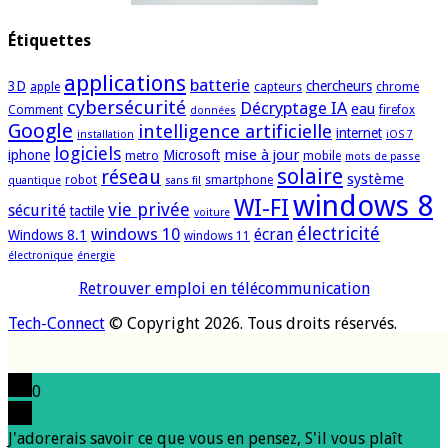
Étiquettes
applications
batterie
3D
chercheurs
apple
capteurs
chrome
cybersécurité
Décryptage IA
eau
Comment
firefox
données
Google
intelligence artificielle
internet
installation
iOS 7
logiciels
mise à jour
iphone
Microsoft
metro
mobile
mots de passe
solaire
réseau
système
robot
smartphone
quantique
sans fil
windows 8
WI-FI
vie privée
sécurité
tactile
voiture
électricité
windows 10
écran
Windows 8.1
windows 11
électronique
énergie
Retrouver emploi en télécommunication
Tech-Connect
© Copyright 2026. Tous droits réservés.
0
J'adorerais savoir ce que vous en pensez, S'il vous plaît