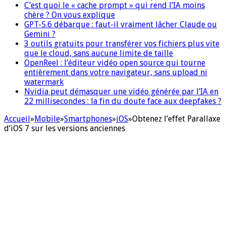
C’est quoi le « cache prompt » qui rend l’IA moins
chère ? On vous explique
GPT-5.6 débarque : faut-il vraiment lâcher Claude ou
Gemini ?
3 outils gratuits pour transférer vos fichiers plus vite
que le cloud, sans aucune limite de taille
OpenReel : l’éditeur vidéo open source qui tourne
entièrement dans votre navigateur, sans upload ni
watermark
Nvidia peut démasquer une vidéo générée par l’IA en
22 millisecondes : la fin du doute face aux deepfakes ?
Accueil
»
Mobile
»
Smartphones
»
iOS
»
Obtenez l’effet Parallaxe
d’iOS 7 sur les versions anciennes