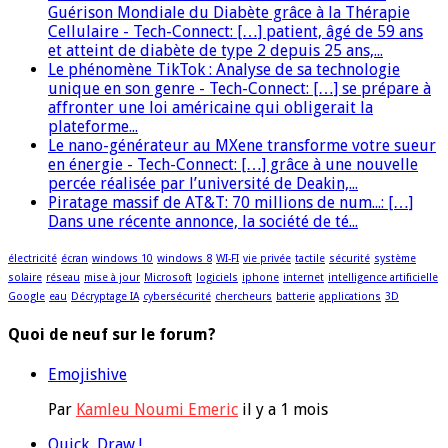
Guérison Mondiale du Diabète grâce à la Thérapie
Cellulaire - Tech-Connect: […] patient, âgé de 59 ans
et atteint de diabète de type 2 depuis 25 ans,...
Le phénomène TikTok : Analyse de sa technologie
unique en son genre - Tech-Connect: […] se prépare à
affronter une loi américaine qui obligerait la
plateforme...
Le nano-générateur au MXene transforme votre sueur
en énergie - Tech-Connect: […] grâce à une nouvelle
percée réalisée par l’université de Deakin,...
Piratage massif de AT&T: 70 millions de num...: […]
Dans une récente annonce, la société de té...
électricité
écran
windows 10
windows 8
WI-FI
vie privée
tactile
sécurité
système
solaire
réseau
mise à jour
Microsoft
logiciels
iphone
internet
intelligence artificielle
Google
eau
Décryptage IA
cybersécurité
chercheurs
batterie
applications
3D
Quoi de neuf sur le forum?
Emojishive
Par
Kamleu Noumi Emeric
il y a 1 mois
Quick, Draw !