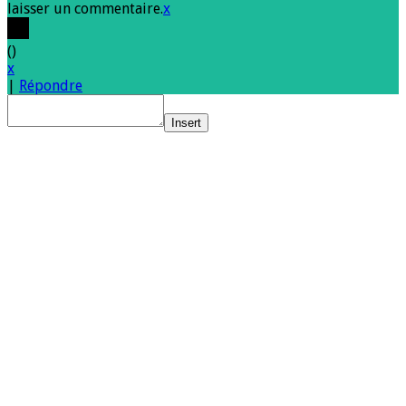
laisser un commentaire.
x
(
)
x
|
Répondre
Insert