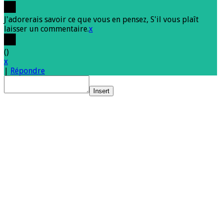
J'adorerais savoir ce que vous en pensez, S'il vous plaît
laisser un commentaire.
x
(
)
x
|
Répondre
Insert