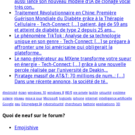
aussi lancé son nouveau modèle d’IA de clonage vocal
très con...
Traitement Révolutionnaire en Chine: Première
Guérison Mondiale du Diabète grâce à la Thérapie
Cellulaire - Tech-Connect: […] patient, âgé de 59 ans
et atteint de diabète de type 2 depuis 25 ans,...
Le phénomène TikTok : Analyse de sa technologie
unique en son genre - Tech-Connect: […] se prépare à
affronter une loi américaine qui obligerait la
plateforme...
Le nano-générateur au MXene transforme votre sueur
en énergie - Tech-Connect: […] grâce à une nouvelle
percée réalisée par l’université de Deakin,...
Piratage massif de AT&T: 70 millions de num...: […]
Dans une récente annonce, la société de té...
électricité
écran
windows 10
windows 8
WI-FI
vie privée
tactile
sécurité
système
solaire
réseau
mise à jour
Microsoft
logiciels
iphone
internet
intelligence artificielle
Google
eau
Décryptage IA
cybersécurité
chercheurs
batterie
applications
3D
Quoi de neuf sur le forum?
Emojishive