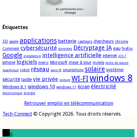
Étiquettes
applications
batterie
3D
chercheurs
apple
capteurs
chrome
cybersécurité
Décryptage IA
eau
Comment
firefox
données
Google
intelligence artificielle
internet
installation
iOS 7
logiciels
mise à jour
iphone
Microsoft
metro
mobile
mots de passe
solaire
réseau
système
robot
smartphone
quantique
sans fil
windows 8
WI-FI
vie privée
sécurité
tactile
voiture
électricité
windows 10
écran
Windows 8.1
windows 11
électronique
énergie
Retrouver emploi en télécommunication
Tech-Connect
© Copyright 2026. Tous droits réservés.
0