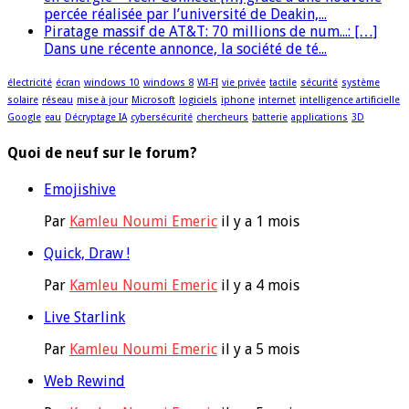
percée réalisée par l’université de Deakin,...
Piratage massif de AT&T: 70 millions de num...: […]
Dans une récente annonce, la société de té...
électricité
écran
windows 10
windows 8
WI-FI
vie privée
tactile
sécurité
système
solaire
réseau
mise à jour
Microsoft
logiciels
iphone
internet
intelligence artificielle
Google
eau
Décryptage IA
cybersécurité
chercheurs
batterie
applications
3D
Quoi de neuf sur le forum?
Emojishive
Par
Kamleu Noumi Emeric
il y a 1 mois
Quick, Draw !
Par
Kamleu Noumi Emeric
il y a 4 mois
Live Starlink
Par
Kamleu Noumi Emeric
il y a 5 mois
Web Rewind