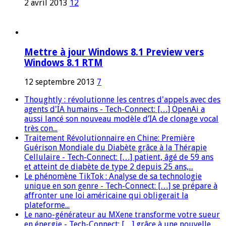
2 avril 2013
12
Mettre à jour Windows 8.1 Preview vers
Windows 8.1 RTM
12 septembre 2013
7
Thoughtly : révolutionne les centres d'appels avec des
agents d'IA humains - Tech-Connect: […] OpenAi a
aussi lancé son nouveau modèle d’IA de clonage vocal
très con...
Traitement Révolutionnaire en Chine: Première
Guérison Mondiale du Diabète grâce à la Thérapie
Cellulaire - Tech-Connect: […] patient, âgé de 59 ans
et atteint de diabète de type 2 depuis 25 ans,...
Le phénomène TikTok : Analyse de sa technologie
unique en son genre - Tech-Connect: […] se prépare à
affronter une loi américaine qui obligerait la
plateforme...
Le nano-générateur au MXene transforme votre sueur
en énergie - Tech-Connect: […] grâce à une nouvelle