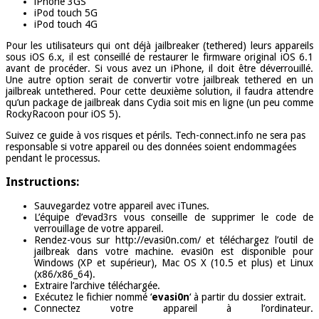
iPhone 3GS
iPod touch 5G
iPod touch 4G
Pour les utilisateurs qui ont déjà jailbreaker (tethered) leurs appareils
sous iOS 6.x, il est conseillé de restaurer le firmware original iOS 6.1
avant de procéder. Si vous avez un iPhone, il doit être déverrouillé.
Une autre option serait de convertir votre jailbreak tethered en un
jailbreak untethered. Pour cette deuxième solution, il faudra attendre
qu’un package de jailbreak dans Cydia soit mis en ligne (un peu comme
RockyRacoon pour iOS 5).
Suivez ce guide à vos risques et périls. Tech-connect.info ne sera pas
responsable si votre appareil ou des données soient endommagées
pendant le processus.
Instructions:
Sauvegardez votre appareil avec iTunes.
L’équipe d’evad3rs vous conseille de supprimer le code de
verrouillage de votre appareil.
Rendez-vous sur http://evasi0n.com/ et téléchargez l’outil de
jailbreak dans votre machine. evasi0n est disponible pour
Windows (XP et supérieur), Mac OS X (10.5 et plus) et Linux
(x86/x86_64).
Extraire l’archive téléchargée.
Exécutez le fichier nommé ‘
evasi0n
‘ à partir du dossier extrait.
Connectez votre appareil à l’ordinateur.