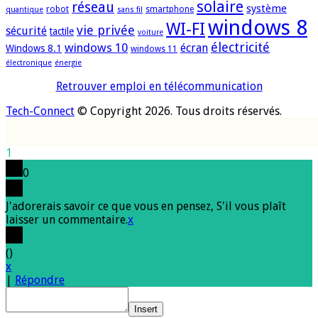
solaire
réseau
système
robot
smartphone
quantique
sans fil
windows 8
WI-FI
vie privée
sécurité
tactile
voiture
électricité
windows 10
écran
Windows 8.1
windows 11
électronique
énergie
Retrouver emploi en télécommunication
Tech-Connect
© Copyright 2026. Tous droits réservés.
1
0
J'adorerais savoir ce que vous en pensez, S'il vous plaît
laisser un commentaire.
x
(
)
x
|
Répondre
Insert