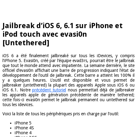
Jailbreak d’iOS 6, 6.1 sur iPhone et
iPod touch avec evasi0n
[Untethered]
iOS 6 a été finalement jailbreaké sur tous les iDevices, y compris
l’iPhone 5. Evasi0n, créé par l’équipe evad3rs, pourrait être le jailbreak
que tout le monde attend avec impatiente. La semaine dernière, le site
officiel d’evasi0n affichait une barre de progression indiquant l’état de
développement de l’outil de jailbreak. Cette barre a atteint les 100% il
y a quelques heures. L’outil est disponible et vous permet de
jailbreaker (untethered) la plupart des appareils Apple sous iOS 6 ou
iOS 6.1. Notre
précédent tutoriel
nous permettait déjà de jailbreaker
les appareils apple de génération précédente de manière tethered;
cette fois-ci evasi0n permet le jailbreak permanent ou untethered sur
tous les idevices.
Voici la liste de tous les périphériques pris en charge par l’outil:
iPhone 5
iPhone 4S
iPhone 4