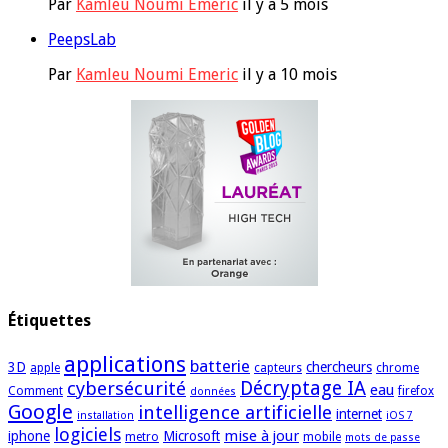
Par
Kamleu Noumi Emeric
il y a 5 mois
PeepsLab
Par
Kamleu Noumi Emeric
il y a 10 mois
Étiquettes
applications
batterie
3D
chercheurs
apple
capteurs
chrome
cybersécurité
Décryptage IA
eau
Comment
firefox
données
Google
intelligence artificielle
internet
installation
iOS 7
logiciels
mise à jour
iphone
Microsoft
metro
mobile
mots de passe