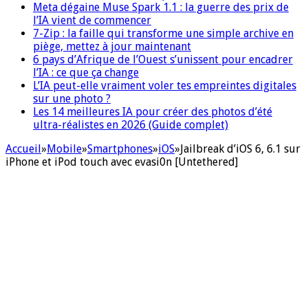
Meta dégaine Muse Spark 1.1 : la guerre des prix de
l’IA vient de commencer
7-Zip : la faille qui transforme une simple archive en
piège, mettez à jour maintenant
6 pays d’Afrique de l’Ouest s’unissent pour encadrer
l’IA : ce que ça change
L’IA peut-elle vraiment voler tes empreintes digitales
sur une photo ?
Les 14 meilleures IA pour créer des photos d’été
ultra-réalistes en 2026 (Guide complet)
Accueil
»
Mobile
»
Smartphones
»
iOS
»
Jailbreak d’iOS 6, 6.1 sur
iPhone et iPod touch avec evasi0n [Untethered]