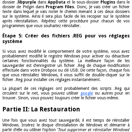
dossier
.libpurple
dans
AppData
et le sous-dossier
Plugins
dans le
dossier de Pidgin dans
Program Files
. Donc, Je vais créer un fichier
texte dans lequel je vais noter le chemin menant à ces deux dossiers
sur le système. Ainsi il sera plus facile de les recopier sur le système
après réinstallation. Répétez cette procédure pour chacun de vos
programmes que vous souhaitez réinstaller.
Étape 5: Créer des fichiers .REG pour vos réglages
système
Si vous avez modifié le comportement de votre système, vous avez
probablement modifié le registre Windows pour activer ou désactiver
certaines fonctionnalités du système. La meilleure façon de les
sauvegarder est d’enregistrer un fichier .Reg de chaque modification
effectuée dans votre Drobpox ou clé USB. De cette façon, chaque fois
que vous réinstallez Windows, il vous suffit de double-cliquer sur le
fichier .Reg pour installer ces réglages instantanément.
La plupart de ces réglages ont probablement des scripts .Reg qui
circulent sur le net, vous pouvez utiliser
google
ou autres pour en
trouver. Sinon, vous pouvez toujours créer le fichier vous-même.
Partie II: La Restauration
Une fois que vous avez tout sauvegardé, il est temps de réinstaller
Windows. Insérez le disque d’installation de Windows et démarrer à
partir d’elle ou utiliser l’option ‘
Tout supprimer et réinstaller Windows
‘