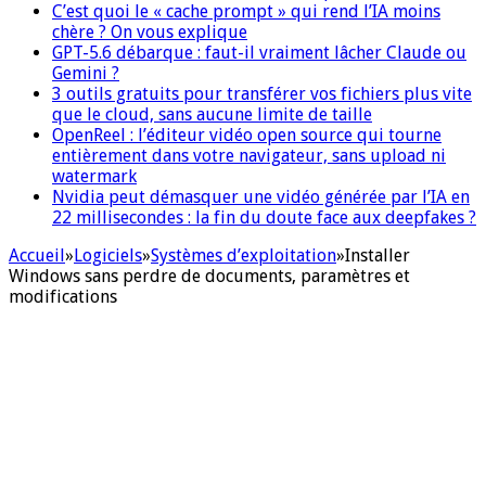
C’est quoi le « cache prompt » qui rend l’IA moins
chère ? On vous explique
GPT-5.6 débarque : faut-il vraiment lâcher Claude ou
Gemini ?
3 outils gratuits pour transférer vos fichiers plus vite
que le cloud, sans aucune limite de taille
OpenReel : l’éditeur vidéo open source qui tourne
entièrement dans votre navigateur, sans upload ni
watermark
Nvidia peut démasquer une vidéo générée par l’IA en
22 millisecondes : la fin du doute face aux deepfakes ?
Accueil
»
Logiciels
»
Systèmes d’exploitation
»
Installer
Windows sans perdre de documents, paramètres et
modifications