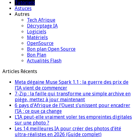
Tutoriels
Astuces
Autres
Tech Afrique
Décryptage IA
Logiciels
Matériels
OpenSource
Bon plan Open Source
Bon Plan
Actualités Flash
Articles Récents
Meta dégaine Muse Spark 1.1 : la guerre des prix de
l’IA vient de commencer
7-Zip : la faille qui transforme une simple archive en
piège, mettez à jour maintenant
6 pays d’Afrique de l’Ouest s’unissent pour encadrer
l’IA : ce que ça change
L’IA peut-elle vraiment voler tes empreintes digitales
sur une photo ?
Les 14 meilleures IA pour créer des photos d’été
ultra-réalistes en 2026 (Guide complet)