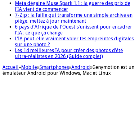
Meta dégaine Muse Spark 1.1 : la guerre des prix de
l’IA vient de commencer
7-Zip : la faille qui transforme une simple archive en
piège, mettez à jour maintenant
6 pays d’Afrique de l’Ouest s’unissent pour encadrer
l’IA : ce que ça change
L’IA peut-elle vraiment voler tes empreintes digitales
sur une photo ?
Les 14 meilleures IA pour créer des photos d’été
ultra-réalistes en 2026 (Guide complet)
Accueil
»
Mobile
»
Smartphones
»
Android
»
Genymotion est un
émulateur Android pour Windows, Mac et Linux