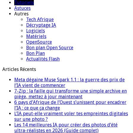
Tutoriels
Astuces
Autres
Tech Afrique
Décryptage IA
Logiciels
Matériels
OpenSource
Bon plan Open Source
Bon Plan
Actualités Flash
Articles Récents
Meta dégaine Muse Spark 1.1 : la guerre des prix de
l’IA vient de commencer
7-Zip : la faille qui transforme une simple archive en
piège, mettez à jour maintenant
6 pays d’Afrique de l’Ouest s’unissent pour encadrer
l’IA : ce que ça change
L’IA peut-elle vraiment voler tes empreintes digitales
sur une photo ?
Les 14 meilleures IA pour créer des photos d’été
ultra-réalistes en 2026 (Guide complet)