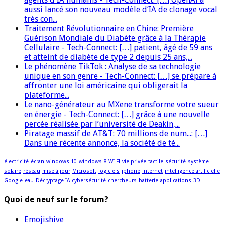
aussi lancé son nouveau modèle d’IA de clonage vocal
très con...
Traitement Révolutionnaire en Chine: Première
Guérison Mondiale du Diabète grâce à la Thérapie
Cellulaire - Tech-Connect: […] patient, âgé de 59 ans
et atteint de diabète de type 2 depuis 25 ans,...
Le phénomène TikTok : Analyse de sa technologie
unique en son genre - Tech-Connect: […] se prépare à
affronter une loi américaine qui obligerait la
plateforme...
Le nano-générateur au MXene transforme votre sueur
en énergie - Tech-Connect: […] grâce à une nouvelle
percée réalisée par l’université de Deakin,...
Piratage massif de AT&T: 70 millions de num...: […]
Dans une récente annonce, la société de té...
électricité
écran
windows 10
windows 8
WI-FI
vie privée
tactile
sécurité
système
solaire
réseau
mise à jour
Microsoft
logiciels
iphone
internet
intelligence artificielle
Google
eau
Décryptage IA
cybersécurité
chercheurs
batterie
applications
3D
Quoi de neuf sur le forum?
Emojishive