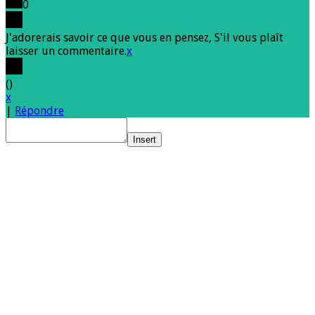
0
J'adorerais savoir ce que vous en pensez, S'il vous plaît
laisser un commentaire.
x
(
)
x
|
Répondre
Insert