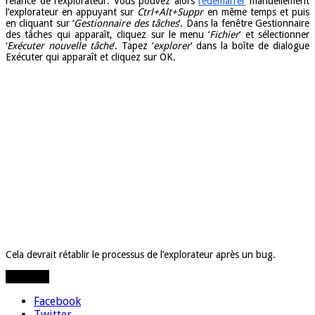
relance de l’explorateur. Vous pouvez alors
redémarrer
manuellement
l’explorateur en appuyant sur
Ctrl+Alt+Suppr
en même temps et puis
en cliquant sur ‘
Gestionnaire des tâches
‘. Dans la fenêtre Gestionnaire
des tâches qui apparaît, cliquez sur le menu ‘
Fichier
‘ et sélectionner
‘
Exécuter nouvelle tâche
‘. Tapez ‘
explorer
‘ dans la boîte de dialogue
Exécuter qui apparaît et cliquez sur OK.
Cela devrait rétablir le processus de l’explorateur après un bug.
Partager
Facebook
Twitter