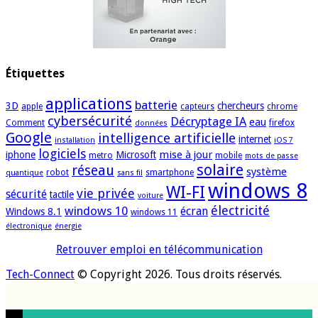
Étiquettes
applications
batterie
3D
chercheurs
apple
capteurs
chrome
cybersécurité
Décryptage IA
eau
Comment
firefox
données
Google
intelligence artificielle
internet
installation
iOS 7
logiciels
mise à jour
iphone
Microsoft
metro
mobile
mots de passe
solaire
réseau
système
robot
smartphone
quantique
sans fil
windows 8
WI-FI
vie privée
sécurité
tactile
voiture
électricité
windows 10
écran
Windows 8.1
windows 11
électronique
énergie
Retrouver emploi en télécommunication
Tech-Connect
© Copyright 2026. Tous droits réservés.