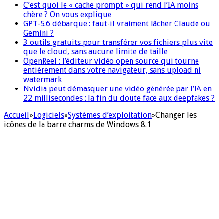
C’est quoi le « cache prompt » qui rend l’IA moins
chère ? On vous explique
GPT-5.6 débarque : faut-il vraiment lâcher Claude ou
Gemini ?
3 outils gratuits pour transférer vos fichiers plus vite
que le cloud, sans aucune limite de taille
OpenReel : l’éditeur vidéo open source qui tourne
entièrement dans votre navigateur, sans upload ni
watermark
Nvidia peut démasquer une vidéo générée par l’IA en
22 millisecondes : la fin du doute face aux deepfakes ?
Accueil
»
Logiciels
»
Systèmes d’exploitation
»
Changer les
icônes de la barre charms de Windows 8.1