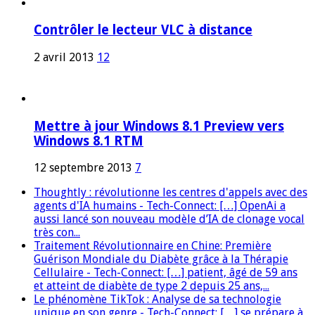
Contrôler le lecteur VLC à distance
2 avril 2013
12
Mettre à jour Windows 8.1 Preview vers
Windows 8.1 RTM
12 septembre 2013
7
Thoughtly : révolutionne les centres d'appels avec des
agents d'IA humains - Tech-Connect: […] OpenAi a
aussi lancé son nouveau modèle d’IA de clonage vocal
très con...
Traitement Révolutionnaire en Chine: Première
Guérison Mondiale du Diabète grâce à la Thérapie
Cellulaire - Tech-Connect: […] patient, âgé de 59 ans
et atteint de diabète de type 2 depuis 25 ans,...
Le phénomène TikTok : Analyse de sa technologie
unique en son genre - Tech-Connect: […] se prépare à