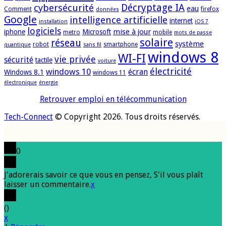
cybersécurité
Décryptage IA
eau
Comment
firefox
données
Google
intelligence artificielle
internet
installation
iOS 7
logiciels
mise à jour
iphone
Microsoft
metro
mobile
mots de passe
solaire
réseau
système
robot
smartphone
quantique
sans fil
windows 8
WI-FI
vie privée
sécurité
tactile
voiture
électricité
windows 10
écran
Windows 8.1
windows 11
électronique
énergie
Retrouver emploi en télécommunication
Tech-Connect
© Copyright 2026. Tous droits réservés.
0
J'adorerais savoir ce que vous en pensez, S'il vous plaît
laisser un commentaire.
x
(
)
x