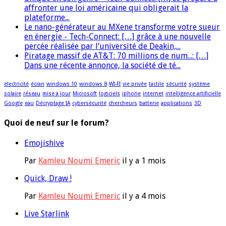
affronter une loi américaine qui obligerait la
plateforme...
Le nano-générateur au MXene transforme votre sueur
en énergie - Tech-Connect: […] grâce à une nouvelle
percée réalisée par l’université de Deakin,...
Piratage massif de AT&T: 70 millions de num...: […]
Dans une récente annonce, la société de té...
électricité
écran
windows 10
windows 8
WI-FI
vie privée
tactile
sécurité
système
solaire
réseau
mise à jour
Microsoft
logiciels
iphone
internet
intelligence artificielle
Google
eau
Décryptage IA
cybersécurité
chercheurs
batterie
applications
3D
Quoi de neuf sur le forum?
Emojishive
Par
Kamleu Noumi Emeric
il y a 1 mois
Quick, Draw !
Par
Kamleu Noumi Emeric
il y a 4 mois
Live Starlink