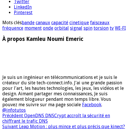
Twitter
LinkedIn
Pinterest
Mots clés
bande
canaux
capacité
cinetique
faisceaux
fréquence
moment
onde
orbital
signal
spin
torsion
tv
WI-FI
À propos Kamleu Noumi Emeric
Je suis un ingénieur en télécommunications et je suis le
créateur du site tech-connect.info. J'ai une grande passion
pour l'art, les hautes technologies, les jeux, les vidéos et le
design. Aimant partager mes connaissances, Je suis
également blogueur pendant mon temps libre. Vous
pouvez me suivre sur ma page sociale
Facebook
.
@infotutos
Précédent
OpenDNS DNSCrypt accroît la sécurité en
chiffrant le trafic DNS
Suivant
Leap Motion : plus mince et plus précis que kinect?