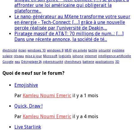
affronter une loi américaine qui obligerait la
plateforme...
Le nano-générateur au MXene transforme votre sueur
en énergie - Tech-Connect: […] grâce à une nouvelle
percée réalisée par l’université de Deakin,...
Piratage massif de AT&T: 70 millions de num...: […]
Dans une récente annonce, la société de té...
électricité
écran
windows 10
windows 8
WI-FI
vie privée
tactile
sécurité
système
solaire
réseau
mise à jour
Microsoft
logiciels
iphone
internet
intelligence artificielle
Google
eau
Décryptage IA
cybersécurité
chercheurs
batterie
applications
3D
Quoi de neuf sur le forum?
Emojishive
Par
Kamleu Noumi Emeric
il y a 1 mois
Quick, Draw !
Par
Kamleu Noumi Emeric
il y a 4 mois
Live Starlink