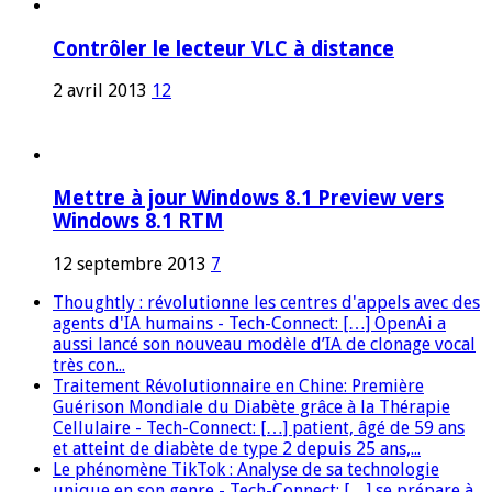
Contrôler le lecteur VLC à distance
2 avril 2013
12
Mettre à jour Windows 8.1 Preview vers
Windows 8.1 RTM
12 septembre 2013
7
Thoughtly : révolutionne les centres d'appels avec des
agents d'IA humains - Tech-Connect: […] OpenAi a
aussi lancé son nouveau modèle d’IA de clonage vocal
très con...
Traitement Révolutionnaire en Chine: Première
Guérison Mondiale du Diabète grâce à la Thérapie
Cellulaire - Tech-Connect: […] patient, âgé de 59 ans
et atteint de diabète de type 2 depuis 25 ans,...
Le phénomène TikTok : Analyse de sa technologie
unique en son genre - Tech-Connect: […] se prépare à