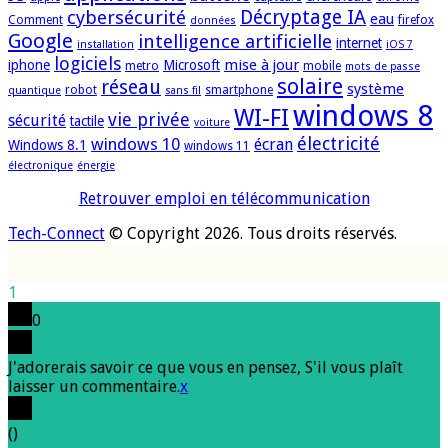
cybersécurité
Décryptage IA
eau
Comment
firefox
données
Google
intelligence artificielle
internet
installation
iOS 7
logiciels
mise à jour
iphone
Microsoft
metro
mobile
mots de passe
solaire
réseau
système
robot
smartphone
quantique
sans fil
windows 8
WI-FI
vie privée
sécurité
tactile
voiture
électricité
windows 10
écran
Windows 8.1
windows 11
électronique
énergie
Retrouver emploi en télécommunication
Tech-Connect
© Copyright 2026. Tous droits réservés.
1
0
J'adorerais savoir ce que vous en pensez, S'il vous plaît
laisser un commentaire.
x
(
)