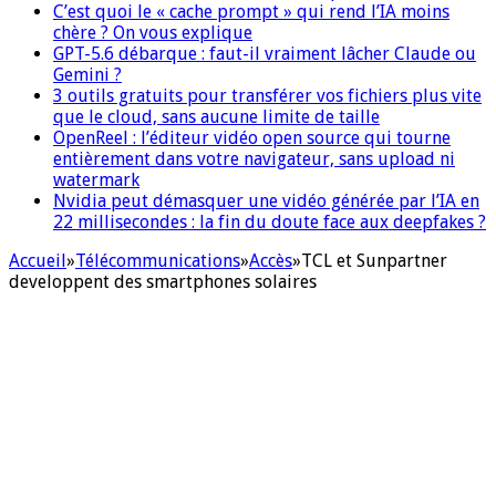
C’est quoi le « cache prompt » qui rend l’IA moins
chère ? On vous explique
GPT-5.6 débarque : faut-il vraiment lâcher Claude ou
Gemini ?
3 outils gratuits pour transférer vos fichiers plus vite
que le cloud, sans aucune limite de taille
OpenReel : l’éditeur vidéo open source qui tourne
entièrement dans votre navigateur, sans upload ni
watermark
Nvidia peut démasquer une vidéo générée par l’IA en
22 millisecondes : la fin du doute face aux deepfakes ?
Accueil
»
Télécommunications
»
Accès
»
TCL et Sunpartner
developpent des smartphones solaires