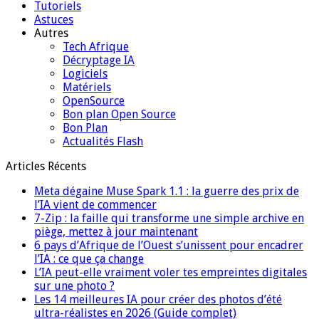
Tutoriels
Astuces
Autres
Tech Afrique
Décryptage IA
Logiciels
Matériels
OpenSource
Bon plan Open Source
Bon Plan
Actualités Flash
Articles Récents
Meta dégaine Muse Spark 1.1 : la guerre des prix de
l’IA vient de commencer
7-Zip : la faille qui transforme une simple archive en
piège, mettez à jour maintenant
6 pays d’Afrique de l’Ouest s’unissent pour encadrer
l’IA : ce que ça change
L’IA peut-elle vraiment voler tes empreintes digitales
sur une photo ?
Les 14 meilleures IA pour créer des photos d’été
ultra-réalistes en 2026 (Guide complet)