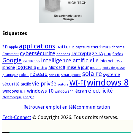
Étiquettes
applications
batterie
3D
chercheurs
apple
capteurs
chrome
cybersécurité
Décryptage IA
eau
Comment
firefox
données
Google
intelligence artificielle
internet
installation
iOS 7
logiciels
mise à jour
iphone
Microsoft
metro
mobile
mots de passe
solaire
réseau
système
robot
smartphone
quantique
sans fil
windows 8
WI-FI
vie privée
sécurité
tactile
voiture
électricité
windows 10
écran
Windows 8.1
windows 11
électronique
énergie
Retrouver emploi en télécommunication
Tech-Connect
© Copyright 2026. Tous droits réservés.