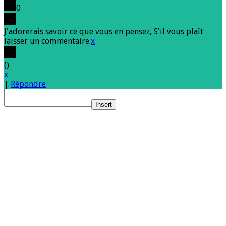
0
J'adorerais savoir ce que vous en pensez, S'il vous plaît
laisser un commentaire.
x
(
)
x
|
Répondre
Insert