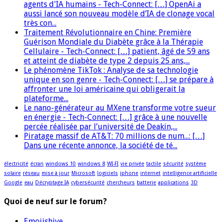
agents d'IA humains - Tech-Connect: […] OpenAi a
aussi lancé son nouveau modèle d’IA de clonage vocal
très con...
Traitement Révolutionnaire en Chine: Première
Guérison Mondiale du Diabète grâce à la Thérapie
Cellulaire - Tech-Connect: […] patient, âgé de 59 ans
et atteint de diabète de type 2 depuis 25 ans,...
Le phénomène TikTok : Analyse de sa technologie
unique en son genre - Tech-Connect: […] se prépare à
affronter une loi américaine qui obligerait la
plateforme...
Le nano-générateur au MXene transforme votre sueur
en énergie - Tech-Connect: […] grâce à une nouvelle
percée réalisée par l’université de Deakin,...
Piratage massif de AT&T: 70 millions de num...: […]
Dans une récente annonce, la société de té...
électricité
écran
windows 10
windows 8
WI-FI
vie privée
tactile
sécurité
système
solaire
réseau
mise à jour
Microsoft
logiciels
iphone
internet
intelligence artificielle
Google
eau
Décryptage IA
cybersécurité
chercheurs
batterie
applications
3D
Quoi de neuf sur le forum?
Emojishive