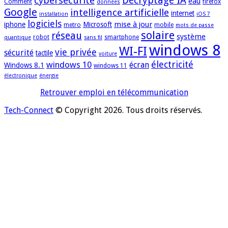
cybersécurité
Décryptage IA
eau
Comment
firefox
données
Google
intelligence artificielle
internet
installation
iOS 7
logiciels
mise à jour
iphone
Microsoft
metro
mobile
mots de passe
solaire
réseau
système
robot
smartphone
quantique
sans fil
windows 8
WI-FI
vie privée
sécurité
tactile
voiture
électricité
windows 10
écran
Windows 8.1
windows 11
électronique
énergie
Retrouver emploi en télécommunication
Tech-Connect
© Copyright 2026. Tous droits réservés.