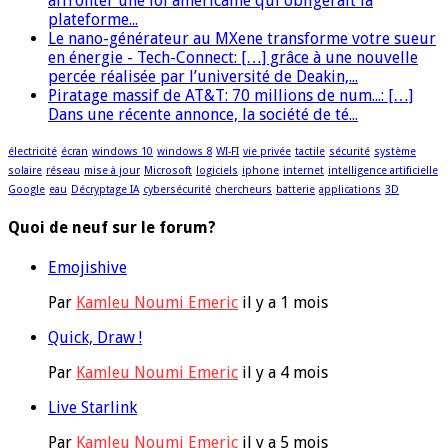
affronter une loi américaine qui obligerait la
plateforme...
Le nano-générateur au MXene transforme votre sueur
en énergie - Tech-Connect: […] grâce à une nouvelle
percée réalisée par l’université de Deakin,...
Piratage massif de AT&T: 70 millions de num...: […]
Dans une récente annonce, la société de té...
électricité
écran
windows 10
windows 8
WI-FI
vie privée
tactile
sécurité
système
solaire
réseau
mise à jour
Microsoft
logiciels
iphone
internet
intelligence artificielle
Google
eau
Décryptage IA
cybersécurité
chercheurs
batterie
applications
3D
Quoi de neuf sur le forum?
Emojishive
Par
Kamleu Noumi Emeric
il y a 1 mois
Quick, Draw !
Par
Kamleu Noumi Emeric
il y a 4 mois
Live Starlink
Par
Kamleu Noumi Emeric
il y a 5 mois