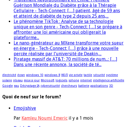
Guérison Mondiale du Diabète grâce à la Thérapie
Cellulaire - Tech-Connect: […] patient, âgé de 59 ans
et atteint de diabète de type 2 depuis 25 ans,...
Le phénomène TikTok : Analyse de sa technologie
unique en son genre - Tech-Connect: […] se prépare à
affronter une loi américaine qui obligerait la
plateforme...
Le nano-générateur au MXene transforme votre sueur
en énergie - Tech-Connect: […] grâce à une nouvelle
percée réalisée par l’université de Deakin,...
Piratage massif de AT&T: 70 millions de num...: […]
Dans une récente annonce, la société de té...
électricité
écran
windows 10
windows 8
WI-FI
vie privée
tactile
sécurité
système
solaire
réseau
mise à jour
Microsoft
logiciels
iphone
internet
intelligence artificielle
Google
eau
Décryptage IA
cybersécurité
chercheurs
batterie
applications
3D
Quoi de neuf sur le forum?
Emojishive
Par
Kamleu Noumi Emeric
il y a 1 mois