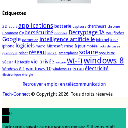
Étiquettes
applications
batterie
3D
chercheurs
apple
capteurs
chrome
cybersécurité
Décryptage IA
eau
Comment
firefox
données
Google
intelligence artificielle
internet
installation
iOS 7
logiciels
mise à jour
iphone
Microsoft
metro
mobile
mots de passe
solaire
réseau
système
robot
smartphone
quantique
sans fil
windows 8
WI-FI
vie privée
sécurité
tactile
voiture
électricité
windows 10
écran
Windows 8.1
windows 11
électronique
énergie
Retrouver emploi en télécommunication
Tech-Connect
© Copyright 2026. Tous droits réservés.
0
J'adorerais savoir ce que vous en pensez, S'il vous plaît