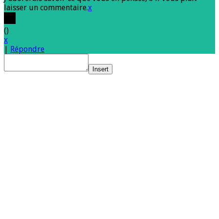
laisser un commentaire.
x
(
)
x
|
Répondre
Insert