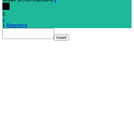
(
)
x
|
Répondre
Insert