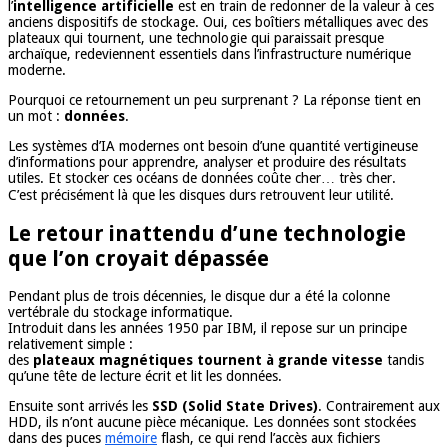
l’
intelligence artificielle
est en train de redonner de la valeur à ces
anciens dispositifs de stockage. Oui, ces boîtiers métalliques avec des
plateaux qui tournent, une technologie qui paraissait presque
archaïque, redeviennent essentiels dans l’infrastructure numérique
moderne.
Pourquoi ce retournement un peu surprenant ? La réponse tient en
un mot :
données
.
Les systèmes d’IA modernes ont besoin d’une quantité vertigineuse
d’informations pour apprendre, analyser et produire des résultats
utiles. Et stocker ces océans de données coûte cher… très cher.
C’est précisément là que les disques durs retrouvent leur utilité.
Le retour inattendu d’une technologie
que l’on croyait dépassée
Pendant plus de trois décennies, le disque dur a été la colonne
vertébrale du stockage informatique.
Introduit dans les années 1950 par IBM, il repose sur un principe
relativement simple :
des
plateaux magnétiques tournent à grande vitesse
tandis
qu’une tête de lecture écrit et lit les données.
Ensuite sont arrivés les
SSD (Solid State Drives)
. Contrairement aux
HDD, ils n’ont aucune pièce mécanique. Les données sont stockées
dans des puces
mémoire
flash, ce qui rend l’accès aux fichiers