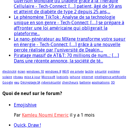
Guérison Mondiale du Diabète grâce à la Thérapie
Cellulaire - Tech-Connect: […] patient, âgé de 59 ans
et atteint de diabète de type 2 depuis 25 ans,...
Le phénomène TikTok : Analyse de sa technologie
unique en son genre - Tech-Connect: […] se prépare à
affronter une loi américaine qui obligerait la
plateforme...
Le nano-générateur au MXene transforme votre sueur
en énergie - Tech-Connect: […] grâce à une nouvelle
percée réalisée par l’université de Deakin,...
Piratage massif de AT&T: 70 millions de num...: […]
Dans une récente annonce, la société de té...
électricité
écran
windows 10
windows 8
WI-FI
vie privée
tactile
sécurité
système
solaire
réseau
mise à jour
Microsoft
logiciels
iphone
internet
intelligence artificielle
Google
eau
Décryptage IA
cybersécurité
chercheurs
batterie
applications
3D
Quoi de neuf sur le forum?
Emojishive
Par
Kamleu Noumi Emeric
il y a 1 mois
Quick, Draw !