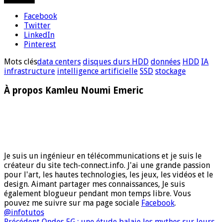
Facebook
Twitter
LinkedIn
Pinterest
Mots clés
data centers
disques durs HDD
données
HDD
IA
infrastructure
intelligence artificielle
SSD
stockage
À propos Kamleu Noumi Emeric
Je suis un ingénieur en télécommunications et je suis le
créateur du site tech-connect.info. J'ai une grande passion
pour l'art, les hautes technologies, les jeux, les vidéos et le
design. Aimant partager mes connaissances, Je suis
également blogueur pendant mon temps libre. Vous
pouvez me suivre sur ma page sociale
Facebook
.
@infotutos
Précédent
Ondes 5G : une étude balaie les mythes sur leurs