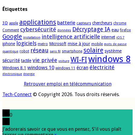
Étiquettes
applications
batterie
3D
chercheurs
apple
capteurs
chrome
cybersécurité
Décryptage IA
eau
Comment
firefox
données
Google
intelligence artificielle
internet
installation
iOS 7
logiciels
mise à jour
iphone
Microsoft
metro
mobile
mots de passe
solaire
réseau
système
robot
smartphone
quantique
sans fil
windows 8
WI-FI
vie privée
sécurité
tactile
voiture
électricité
windows 10
écran
Windows 8.1
windows 11
électronique
énergie
Retrouver emploi en télécommunication
Tech-Connect
© Copyright 2026. Tous droits réservés.
0
J'adorerais savoir ce que vous en pensez, S'il vous plaît
laisser un commentaire.
x