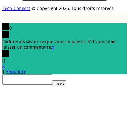
Tech-Connect
© Copyright 2026. Tous droits réservés.
0
J'adorerais savoir ce que vous en pensez, S'il vous plaît
laisser un commentaire.
x
(
)
x
|
Répondre
Insert