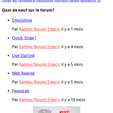
Google
eau
Décryptage IA
cybersécurité
chercheurs
batterie
applications
3D
Quoi de neuf sur le forum?
Emojishive
Par
Kamleu Noumi Emeric
il y a 1 mois
Quick, Draw !
Par
Kamleu Noumi Emeric
il y a 4 mois
Live Starlink
Par
Kamleu Noumi Emeric
il y a 5 mois
Web Rewind
Par
Kamleu Noumi Emeric
il y a 5 mois
PeepsLab
Par
Kamleu Noumi Emeric
il y a 10 mois