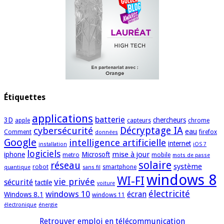
Étiquettes
applications
batterie
3D
chercheurs
apple
capteurs
chrome
cybersécurité
Décryptage IA
eau
Comment
firefox
données
Google
intelligence artificielle
internet
installation
iOS 7
logiciels
mise à jour
iphone
Microsoft
metro
mobile
mots de passe
solaire
réseau
système
robot
smartphone
quantique
sans fil
windows 8
WI-FI
vie privée
sécurité
tactile
voiture
électricité
windows 10
écran
Windows 8.1
windows 11
électronique
énergie
Retrouver emploi en télécommunication