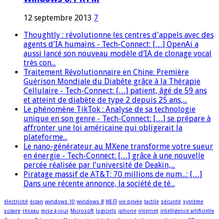
12 septembre 2013
7
Thoughtly : révolutionne les centres d'appels avec des
agents d'IA humains - Tech-Connect: […] OpenAi a
aussi lancé son nouveau modèle d’IA de clonage vocal
très con...
Traitement Révolutionnaire en Chine: Première
Guérison Mondiale du Diabète grâce à la Thérapie
Cellulaire - Tech-Connect: […] patient, âgé de 59 ans
et atteint de diabète de type 2 depuis 25 ans,...
Le phénomène TikTok : Analyse de sa technologie
unique en son genre - Tech-Connect: […] se prépare à
affronter une loi américaine qui obligerait la
plateforme...
Le nano-générateur au MXene transforme votre sueur
en énergie - Tech-Connect: […] grâce à une nouvelle
percée réalisée par l’université de Deakin,...
Piratage massif de AT&T: 70 millions de num...: […]
Dans une récente annonce, la société de té...
électricité
écran
windows 10
windows 8
WI-FI
vie privée
tactile
sécurité
système
solaire
réseau
mise à jour
Microsoft
logiciels
iphone
internet
intelligence artificielle