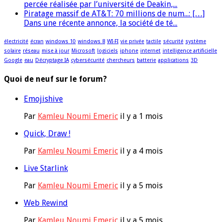
percée réalisée par l’université de Deakin,...
Piratage massif de AT&T: 70 millions de num...: […]
Dans une récente annonce, la société de té...
électricité
écran
windows 10
windows 8
WI-FI
vie privée
tactile
sécurité
système
solaire
réseau
mise à jour
Microsoft
logiciels
iphone
internet
intelligence artificielle
Google
eau
Décryptage IA
cybersécurité
chercheurs
batterie
applications
3D
Quoi de neuf sur le forum?
Emojishive
Par
Kamleu Noumi Emeric
il y a 1 mois
Quick, Draw !
Par
Kamleu Noumi Emeric
il y a 4 mois
Live Starlink
Par
Kamleu Noumi Emeric
il y a 5 mois
Web Rewind
Par
Kamleu Noumi Emeric
il y a 5 mois