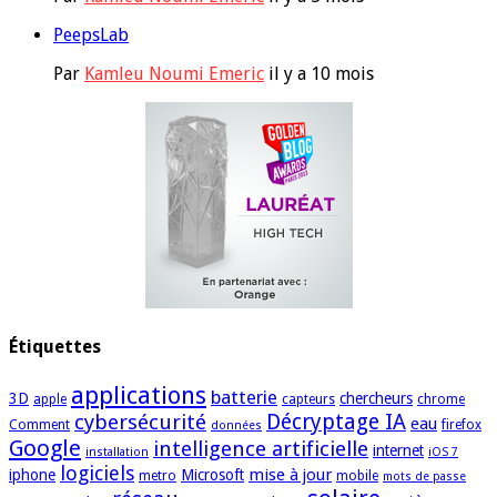
PeepsLab
Par
Kamleu Noumi Emeric
il y a 10 mois
Étiquettes
applications
batterie
3D
chercheurs
apple
capteurs
chrome
cybersécurité
Décryptage IA
eau
Comment
firefox
données
Google
intelligence artificielle
internet
installation
iOS 7
logiciels
mise à jour
iphone
Microsoft
metro
mobile
mots de passe