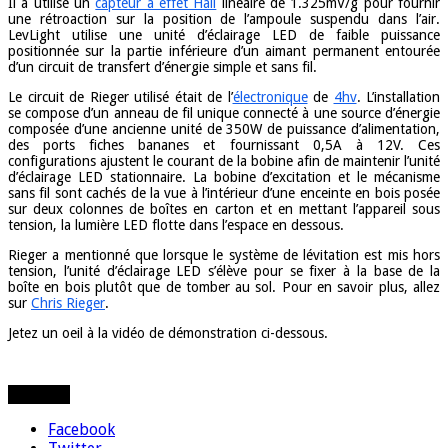
Il a utilisé un
capteur à effet Hall
linéaire de 1.325mV/g pour fournir
une rétroaction sur la position de l’ampoule suspendu dans l’air.
LevLight utilise une unité d’éclairage LED de faible puissance
positionnée sur la partie inférieure d’un aimant permanent entourée
d’un circuit de transfert d’énergie simple et sans fil.
Le circuit de Rieger utilisé était de l’
électronique
de
4hv
. L’installation
se compose d’un anneau de fil unique connecté à une source d’énergie
composée d’une ancienne unité de 350W de puissance d’alimentation,
des ports fiches bananes et fournissant 0,5A à 12V. Ces
configurations ajustent le courant de la bobine afin de maintenir l’unité
d’éclairage LED stationnaire. La bobine d’excitation et le mécanisme
sans fil sont cachés de la vue à l’intérieur d’une enceinte en bois posée
sur deux colonnes de boîtes en carton et en mettant l’appareil sous
tension, la lumière LED flotte dans l’espace en dessous.
Rieger a mentionné que lorsque le système de lévitation est mis hors
tension, l’unité d’éclairage LED s’élève pour se fixer à la base de la
boîte en bois plutôt que de tomber au sol. Pour en savoir plus, allez
sur
Chris Rieger
.
Jetez un oeil à la vidéo de démonstration ci-dessous.
Partager
Facebook