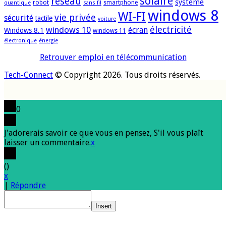
solaire
réseau
système
robot
smartphone
quantique
sans fil
windows 8
WI-FI
vie privée
sécurité
tactile
voiture
électricité
windows 10
écran
Windows 8.1
windows 11
électronique
énergie
Retrouver emploi en télécommunication
Tech-Connect
© Copyright 2026. Tous droits réservés.
0
J'adorerais savoir ce que vous en pensez, S'il vous plaît
laisser un commentaire.
x
(
)
x
|
Répondre
Insert