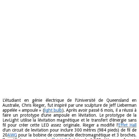
L’étudiant en génie électrique de l’Université de Queensland en
Australie, Chris Rieger, fut inspiré par une sculpture de Jeff Lieberman
appelée « ampoule » (
light bulb
). Après avoir passé 6 mois, il a réussi à
faire un prototype d’une ampoule en lévitation. Le prototype de la
LevLight utilise la lévitation magnétique et le transfert d’énergie sans
fil pour créer cette LED assez originale. Rieger a modifié l’
Effet Hall
d’un circuit de levitation pour inclure 300 mètres (984 pieds) de fil de
20
AWG
pour la bobine de commande électromagnétique et 3 broches.