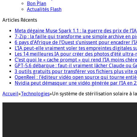
Bon Plan
Actualités Flash
Articles Récents
Meta dégaine Muse Spark 1.1 : la guerre des prix de l’
7-Zip : la faille qui transforme une simple archive en p
6 pays d’Afrique de l’Ouest s’unissent pour encadrer l’I
L’IA peut-elle vraiment voler tes empreintes digitales s
Les 14 meilleures IA pour créer des photos d’été ultra-
C’est quoi le « cache prompt » qui rend l’IA moins chèr
GPT-5.6 débarque : faut-il vraiment lâcher Claude ou G
3 outils gratuits pour transférer vos fichiers plus vite 
OpenReel : l’éditeur vidéo open source qui tourne ent
Nvidia peut démasquer une vidéo générée par l’IA en 22
Accueil
»
Technologies
»
Un système de stérilisation solaire à l