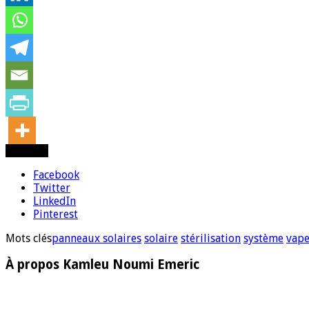
Partager
Facebook
Twitter
LinkedIn
Pinterest
Mots clés
panneaux solaires
solaire
stérilisation
système
vap
À propos Kamleu Noumi Emeric