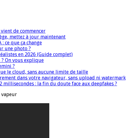
IA vient de commencer
iège, mettez à jour maintenant
A : ce que ça change
ur une photo ?
réalistes en 2026 (Guide complet)
e ? On vous explique
emini ?
que le cloud, sans aucune limite de taille
ièrement dans votre navigateur, sans upload ni watermark
 millisecondes : la fin du doute face aux deepfakes ?
a vapeur