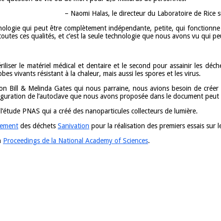
– Naomi Halas, le directeur du Laboratoire de Rice s
ologie qui peut être complètement indépendante, petite, qui fonctionne 
tes ces qualités, et c’est la seule technologie que nous avons vu qui peu
iliser le matériel médical et dentaire et le second pour assainir les déch
s vivants résistant à la chaleur, mais aussi les spores et les virus.
on Bill & Melinda Gates qui nous parraine, nous avions besoin de créer
guration de l’autoclave que nous avons proposée dans le document peut f
l’étude PNAS qui a créé des nanoparticules collecteurs de lumière.
tement
des déchets
Sanivation
pour la réalisation des premiers essais sur le
n
Proceedings de la National Academy of Sciences
.