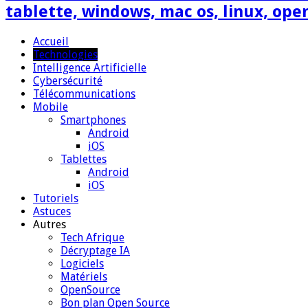
tablette, windows, mac os, linux, ope
Accueil
Technologies
Intelligence Artificielle
Cybersécurité
Télécommunications
Mobile
Smartphones
Android
iOS
Tablettes
Android
iOS
Tutoriels
Astuces
Autres
Tech Afrique
Décryptage IA
Logiciels
Matériels
OpenSource
Bon plan Open Source