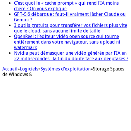
C’est quoi le « cache prompt » qui rend l’IA moins
chère ? On vous explique
GPT-5.6 débarque : faut-il vraiment lâcher Claude ou
Gemini ?
3 outils gratuits pour transférer vos fichiers plus vite
que le cloud, sans aucune limite de taille
OpenReel : l’éditeur vidéo open source qui tourne
entièrement dans votre navigateur, sans upload ni
watermark
Nvidia peut démasquer une vidéo générée par l’IA en
22 millisecondes : la fin du doute face aux deepfakes ?
Accueil
»
Logiciels
»
Systèmes d’exploitation
»
Storage Spaces
de Windows 8