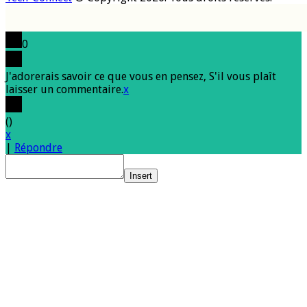
0
J'adorerais savoir ce que vous en pensez, S'il vous plaît
laisser un commentaire.
x
(
)
x
|
Répondre
Insert