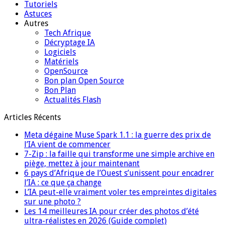
Tutoriels
Astuces
Autres
Tech Afrique
Décryptage IA
Logiciels
Matériels
OpenSource
Bon plan Open Source
Bon Plan
Actualités Flash
Articles Récents
Meta dégaine Muse Spark 1.1 : la guerre des prix de
l’IA vient de commencer
7-Zip : la faille qui transforme une simple archive en
piège, mettez à jour maintenant
6 pays d’Afrique de l’Ouest s’unissent pour encadrer
l’IA : ce que ça change
L’IA peut-elle vraiment voler tes empreintes digitales
sur une photo ?
Les 14 meilleures IA pour créer des photos d’été
ultra-réalistes en 2026 (Guide complet)