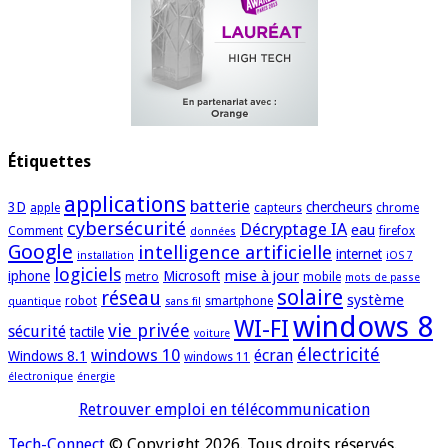
Étiquettes
applications
batterie
3D
chercheurs
apple
capteurs
chrome
cybersécurité
Décryptage IA
eau
Comment
firefox
données
Google
intelligence artificielle
internet
installation
iOS 7
logiciels
mise à jour
iphone
Microsoft
metro
mobile
mots de passe
solaire
réseau
système
robot
smartphone
quantique
sans fil
windows 8
WI-FI
vie privée
sécurité
tactile
voiture
électricité
windows 10
écran
Windows 8.1
windows 11
électronique
énergie
Retrouver emploi en télécommunication
Tech-Connect
© Copyright 2026. Tous droits réservés.