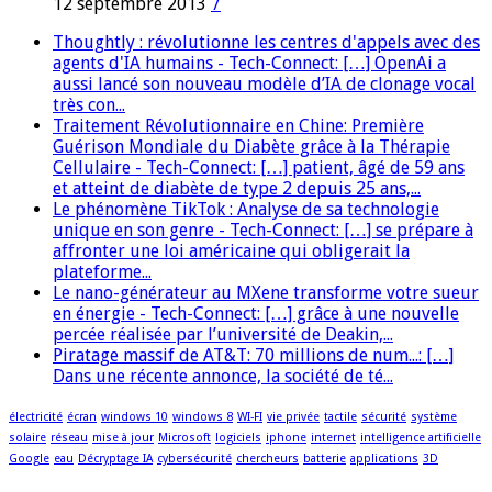
12 septembre 2013
7
Thoughtly : révolutionne les centres d'appels avec des
agents d'IA humains - Tech-Connect: […] OpenAi a
aussi lancé son nouveau modèle d’IA de clonage vocal
très con...
Traitement Révolutionnaire en Chine: Première
Guérison Mondiale du Diabète grâce à la Thérapie
Cellulaire - Tech-Connect: […] patient, âgé de 59 ans
et atteint de diabète de type 2 depuis 25 ans,...
Le phénomène TikTok : Analyse de sa technologie
unique en son genre - Tech-Connect: […] se prépare à
affronter une loi américaine qui obligerait la
plateforme...
Le nano-générateur au MXene transforme votre sueur
en énergie - Tech-Connect: […] grâce à une nouvelle
percée réalisée par l’université de Deakin,...
Piratage massif de AT&T: 70 millions de num...: […]
Dans une récente annonce, la société de té...
électricité
écran
windows 10
windows 8
WI-FI
vie privée
tactile
sécurité
système
solaire
réseau
mise à jour
Microsoft
logiciels
iphone
internet
intelligence artificielle
Google
eau
Décryptage IA
cybersécurité
chercheurs
batterie
applications
3D