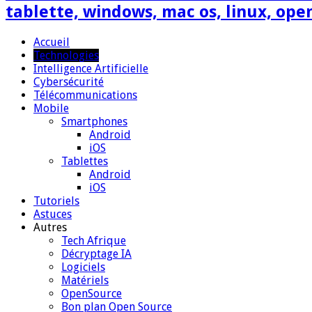
tablette, windows, mac os, linux, ope
Accueil
Technologies
Intelligence Artificielle
Cybersécurité
Télécommunications
Mobile
Smartphones
Android
iOS
Tablettes
Android
iOS
Tutoriels
Astuces
Autres
Tech Afrique
Décryptage IA
Logiciels
Matériels
OpenSource
Bon plan Open Source