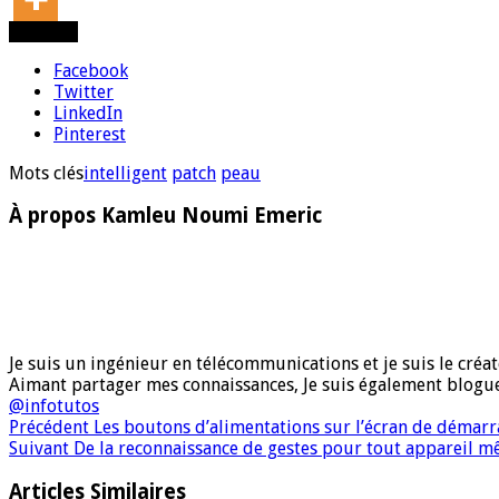
Partager
Facebook
Twitter
LinkedIn
Pinterest
Mots clés
intelligent
patch
peau
À propos Kamleu Noumi Emeric
Je suis un ingénieur en télécommunications et je suis le créate
Aimant partager mes connaissances, Je suis également blog
@infotutos
Précédent
Les boutons d’alimentations sur l’écran de démar
Suivant
De la reconnaissance de gestes pour tout appareil m
Articles Similaires