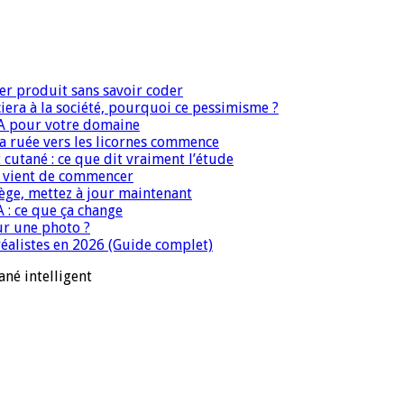
er produit sans savoir coder
era à la société, pourquoi ce pessimisme ?
IA pour votre domaine
 la ruée vers les licornes commence
 cutané : ce que dit vraiment l’étude
IA vient de commencer
iège, mettez à jour maintenant
A : ce que ça change
ur une photo ?
réalistes en 2026 (Guide complet)
ané intelligent