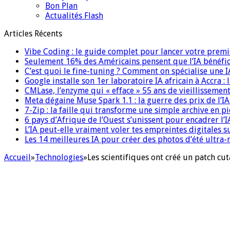
Bon Plan
Actualités Flash
Articles Récents
Vibe Coding : le guide complet pour lancer votre premi
Seulement 16% des Américains pensent que l’IA bénéfici
C’est quoi le fine-tuning ? Comment on spécialise une 
Google installe son 1er laboratoire IA africain à Accra :
CMLase, l’enzyme qui « efface » 55 ans de vieillissement
Meta dégaine Muse Spark 1.1 : la guerre des prix de l’
7-Zip : la faille qui transforme une simple archive en p
6 pays d’Afrique de l’Ouest s’unissent pour encadrer l’I
L’IA peut-elle vraiment voler tes empreintes digitales s
Les 14 meilleures IA pour créer des photos d’été ultra-
Accueil
»
Technologies
»
Les scientifiques ont créé un patch cut