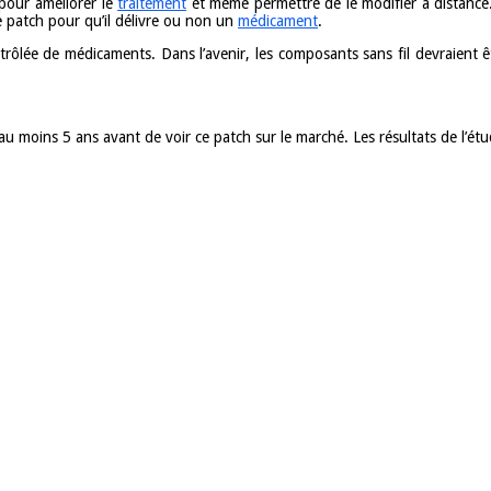
 pour améliorer le
traitement
et même permettre de le modifier à distance. 
le patch pour qu’il délivre ou non un
médicament
.
ntrôlée de médicaments. Dans l’avenir, les composants sans fil devraient
u moins 5 ans avant de voir ce patch sur le marché. Les résultats de l’ét