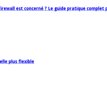
firewall est concerné ? Le guide pratique complet p
lle plus flexible