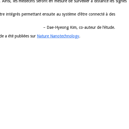
Ainsi, les médecins seront en mesure de surveiller à distance les signes
 être intégrés permettant ensuite au système d’être connecté à des
– Dae-Hyeong Kim, co-auteur de l’étude.
ude a été publiées sur
Nature Nanotechnology
.