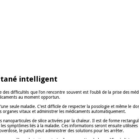
tané intelligent
e des difficultés que l’on rencontre souvent est l’oubli de la prise des 
médicaments au moment opportun.
’une seule maladie. C’est difficile de respecter la posologie et même le d
r les organes vitaux et administrer les médicaments automatiquement.
 nanoparticules de silice activées par la chaleur. Il est de forme rectang
r les symptômes liés à la maladie. Ces informations seront ensuite utilisée
 overdose, le patch peut administrer des solutions pour les arrêter.