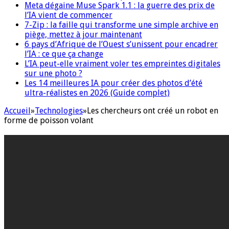
Meta dégaine Muse Spark 1.1 : la guerre des prix de
l’IA vient de commencer
7-Zip : la faille qui transforme une simple archive en
piège, mettez à jour maintenant
6 pays d’Afrique de l’Ouest s’unissent pour encadrer
l’IA : ce que ça change
L’IA peut-elle vraiment voler tes empreintes digitales
sur une photo ?
Les 14 meilleures IA pour créer des photos d’été
ultra-réalistes en 2026 (Guide complet)
Accueil
»
Technologies
»
Les chercheurs ont créé un robot en
forme de poisson volant