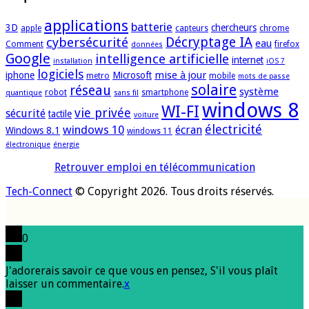
applications
batterie
3D
chercheurs
apple
capteurs
chrome
cybersécurité
Décryptage IA
eau
Comment
firefox
données
Google
intelligence artificielle
internet
installation
iOS 7
logiciels
mise à jour
iphone
Microsoft
metro
mobile
mots de passe
solaire
réseau
système
robot
smartphone
quantique
sans fil
windows 8
WI-FI
vie privée
sécurité
tactile
voiture
électricité
windows 10
écran
Windows 8.1
windows 11
électronique
énergie
Retrouver emploi en télécommunication
Tech-Connect
© Copyright 2026. Tous droits réservés.
0
J'adorerais savoir ce que vous en pensez, S'il vous plaît
laisser un commentaire.
x