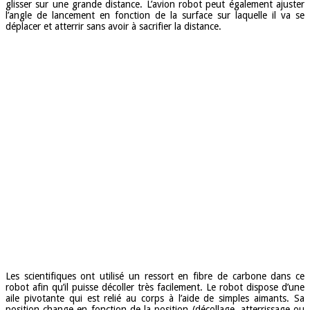
glisser sur une grande distance. L’avion robot peut également ajuster
l’angle de lancement en fonction de la surface sur laquelle il va se
déplacer et atterrir sans avoir à sacrifier la distance.
Les scientifiques ont utilisé un ressort en fibre de carbone dans ce
robot afin qu’il puisse décoller très facilement. Le robot dispose d’une
aile pivotante qui est relié au corps à l’aide de simples aimants. Sa
position change en fonction de la position (décollage, atterrissage ou