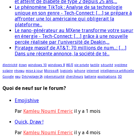
et atteint de diabète de type 2 depuis 25 ans,...
Le phénomène TikTok : Analyse de sa technologie
unique en son genre - Tech-Connect: […] se prépare à
affronter une loi américaine qui obligerait la
plateforme...
Le nano-générateur au MXene transforme votre sueur
en énergie - Tech-Connect: […] grâce à une nouvelle
percée réalisée par l’université de Deakin,...
Piratage massif de AT&T: 70 millions de num...: […]
Dans une récente annonce, la société de té...
électricité
écran
windows 10
windows 8
WI-FI
vie privée
tactile
sécurité
système
solaire
réseau
mise à jour
Microsoft
logiciels
iphone
internet
intelligence artificielle
Google
eau
Décryptage IA
cybersécurité
chercheurs
batterie
applications
3D
Quoi de neuf sur le forum?
Emojishive
Par
Kamleu Noumi Emeric
il y a 1 mois
Quick, Draw !
Par
Kamleu Noumi Emeric
il y a 4 mois