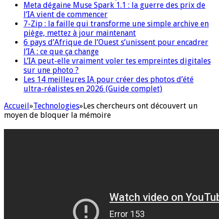
Meta dégaine Muse Spark 1.1 : la guerre des prix de
l’IA vient de commencer
7-Zip : la faille qui transforme une simple archive en
piège, mettez à jour maintenant
6 pays d’Afrique de l’Ouest s’unissent pour encadrer
l’IA : ce que ça change
L’IA peut-elle vraiment voler tes empreintes digitales
sur une photo ?
Les 14 meilleures IA pour créer des photos d’été
ultra-réalistes en 2026 (Guide complet)
Accueil
»
Technologies
»
Les chercheurs ont découvert un
moyen de bloquer la mémoire