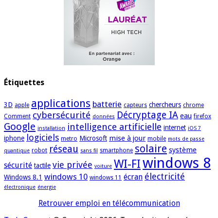
Étiquettes
applications
batterie
3D
chercheurs
apple
capteurs
chrome
cybersécurité
Décryptage IA
eau
Comment
firefox
données
Google
intelligence artificielle
internet
installation
iOS 7
logiciels
mise à jour
iphone
Microsoft
metro
mobile
mots de passe
solaire
réseau
système
robot
smartphone
quantique
sans fil
windows 8
WI-FI
vie privée
sécurité
tactile
voiture
électricité
windows 10
écran
Windows 8.1
windows 11
électronique
énergie
Retrouver emploi en télécommunication