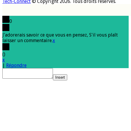
Tech-Connect
© Copyright 2026. Tous droits réservés.
0
J'adorerais savoir ce que vous en pensez, S'il vous plaît
laisser un commentaire.
x
(
)
x
|
Répondre
Insert