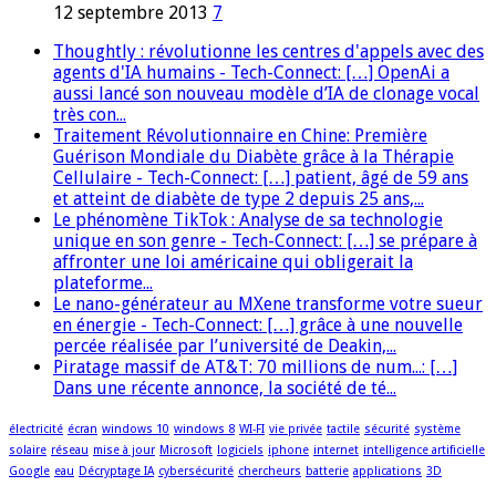
12 septembre 2013
7
Thoughtly : révolutionne les centres d'appels avec des
agents d'IA humains - Tech-Connect: […] OpenAi a
aussi lancé son nouveau modèle d’IA de clonage vocal
très con...
Traitement Révolutionnaire en Chine: Première
Guérison Mondiale du Diabète grâce à la Thérapie
Cellulaire - Tech-Connect: […] patient, âgé de 59 ans
et atteint de diabète de type 2 depuis 25 ans,...
Le phénomène TikTok : Analyse de sa technologie
unique en son genre - Tech-Connect: […] se prépare à
affronter une loi américaine qui obligerait la
plateforme...
Le nano-générateur au MXene transforme votre sueur
en énergie - Tech-Connect: […] grâce à une nouvelle
percée réalisée par l’université de Deakin,...
Piratage massif de AT&T: 70 millions de num...: […]
Dans une récente annonce, la société de té...
électricité
écran
windows 10
windows 8
WI-FI
vie privée
tactile
sécurité
système
solaire
réseau
mise à jour
Microsoft
logiciels
iphone
internet
intelligence artificielle
Google
eau
Décryptage IA
cybersécurité
chercheurs
batterie
applications
3D