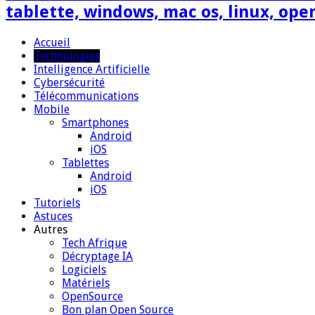
tablette, windows, mac os, linux, ope
Accueil
Technologies
Intelligence Artificielle
Cybersécurité
Télécommunications
Mobile
Smartphones
Android
iOS
Tablettes
Android
iOS
Tutoriels
Astuces
Autres
Tech Afrique
Décryptage IA
Logiciels
Matériels
OpenSource
Bon plan Open Source