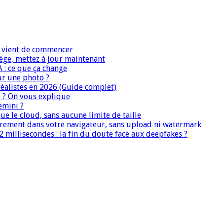
IA vient de commencer
iège, mettez à jour maintenant
A : ce que ça change
ur une photo ?
réalistes en 2026 (Guide complet)
e ? On vous explique
emini ?
que le cloud, sans aucune limite de taille
ièrement dans votre navigateur, sans upload ni watermark
 millisecondes : la fin du doute face aux deepfakes ?