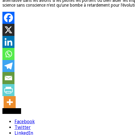
alternative dans les avions si les pilotes les portent ou bien aider les i
science sans conscience n’est qu’une bombe à retardement pour l’évoluti
Partager
Facebook
Twitter
LinkedIn