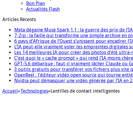
Bon Plan
Actualités Flash
Articles Récents
Meta dégaine Muse Spark 1.1 : la guerre des prix de l’
7-Zip : la faille qui transforme une simple archive en p
6 pays d’Afrique de l’Ouest s’unissent pour encadrer l’I
L’IA peut-elle vraiment voler tes empreintes digitales s
Les 14 meilleures IA pour créer des photos d’été ultra-
C’est quoi le « cache prompt » qui rend l’IA moins chèr
GPT-5.6 débarque : faut-il vraiment lâcher Claude ou G
3 outils gratuits pour transférer vos fichiers plus vite 
OpenReel : l’éditeur vidéo open source qui tourne ent
Nvidia peut démasquer une vidéo générée par l’IA en 22
Accueil
»
Technologies
»
Lentilles de contact intelligentes