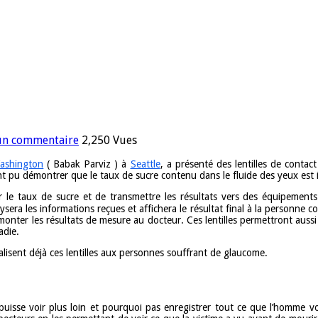
 un commentaire
2,250 Vues
Washington
( Babak Parviz ) à
Seattle
, a présenté des lentilles de conta
 ont pu démontrer que le taux de sucre contenu dans le fluide des yeux est
le taux de sucre et de transmettre les résultats vers des équipements 
alysera les informations reçues et affichera le résultat final à la personne 
emonter les résultats de mesure au docteur. Ces lentilles permettront aus
adie.
sent déjà ces lentilles aux personnes souffrant de glaucome.
puisse voir plus loin et pourquoi pas enregistrer tout ce que l’homme voit