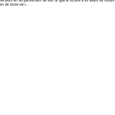
nspecteurs en les permettant de voir ce que la victime a vu avant de mourir
on de toute vie » .