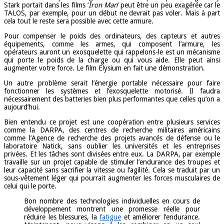
Stark portait dans les films ‘
Iron Man
‘ peut être un peu exagérée car le
TALOS, par exemple, pour un début ne devrait pas voler. Mais à part
cela tout le reste sera possible avec cette armure.
Pour compenser le poids des ordinateurs, des capteurs et autres
équipements, comme les armes, qui composent l’armure, les
opérateurs auront un exosquelette qui rappelons-le est un mécanisme
qui porte le poids de la charge ou qui vous aide. Elle peut ainsi
augmenter votre force. Le film Elysium en fait une démonstration.
Un autre problème serait l’énergie portable nécessaire pour faire
fonctionner les systèmes et l’exosquelette motorisé. Il faudra
nécessairement des batteries bien plus performantes que celles qu’on a
aujourd’hui.
Bien entendu ce projet est une coopération entre plusieurs services
comme la DARPA, des centres de recherche militaires américains
comme l’Agence de recherche des projets avancés de défense ou le
laboratoire Natick, sans oublier les universités et les entreprises
privées. Et les tâches sont divisées entre eux. La DARPA, par exemple
travaille sur un projet capable de stimuler l’endurance des troupes et
leur capacité sans sacrifier la vitesse ou l’agilité. Cela se traduit par un
sous-vêtement léger qui pourrait augmenter les forces musculaires de
celui qui le porte.
Bon nombre des technologies individuelles en cours de
développement montrent une promesse réelle pour
réduire les blessures, la
fatigue
et améliorer l’endurance.