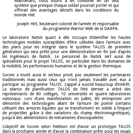
Maintenant, nous visons à les combiner en un seul
système que presque chaque soldat pourrait porter et qui
offrirait des avantages décisifs dans les conditions du
monde réel.
Joseph Hitt, lieutenant-colonel de l’armée et responsable
du programme Warrior Web de la DARPA.
Le laboratoire Natick quant à elle s’occupe d’identifier les hautes
technologies mobiles susceptibles d’être utilisées dans l’armure avec
des plans pour les intégrer dans le système TALOS de première
génération qui sera prête pour une démonstration en fin Juin d’après
les ingénieurs de Natick. Le personnel de Natick sert aussi de
spécialistes pour le projet TALOS, en particulier dans les domaines de
la mobilité, les performances humaines et de la gestion thermique.
Socom a invité aussi le secteur privé; pas seulement les partenaires
traditionnels mais aussi ceux qui n’ont jamais travaillé avec eux à
participer au programme TALOS. L’appel a suscité beaucoup d’intérêt.
La séance de planification TALOS de l’été dernier a attiré des
représentants de 80 collèges, 10 universités et quatre laboratoires
nationaux. Lors d’une manifestation en Juillet, 80 entreprises ont
démontré des technologies allant de l’armure de pointe (certains
utilisant des armures liquides qui se transforment en solide à l’impact
de projectiles grâce à des variations du champ électromagnétique),
jusqu’à des alimentations de mécanismes d’exosquelette.
L’objectif de Socom selon Fieldson est d’avoir un prototype TALOS
dans la prochaine année et d’avoir la combinaison prête pour les essais