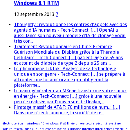
Windows 8.1 RTM
12 septembre 2013
7
Thoughtly : révolutionne les centres d'appels avec des
agents d'IA humains - Tech-Connect: […] OpenAi a
aussi lancé son nouveau modèle d’IA de clonage vocal
très con...
Traitement Révolutionnaire en Chine: Première
Guérison Mondiale du Diabète grâce à la Thérapie
Cellulaire - Tech-Connect: […] patient, âgé de 59 ans
et atteint de diabète de type 2 depuis 25 ans,...
Le phénomène TikTok : Analyse de sa technologie
unique en son genre - Tech-Connect: […] se prépare à
affronter une loi américaine qui obligerait la
plateforme...
Le nano-générateur au MXene transforme votre sueur
en énergie - Tech-Connect: […] grâce à une nouvelle
percée réalisée par l’université de Deakin,...
Piratage massif de AT&T: 70 millions de num...: […]
Dans une récente annonce, la société de té...
électricité
écran
windows 10
windows 8
WI-FI
vie privée
tactile
sécurité
système
solaire
réseau
mise à jour
Microsoft
logiciels
iphone
internet
intelligence artificielle