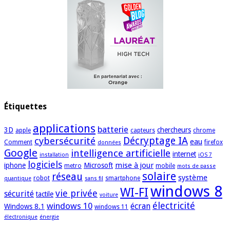
Étiquettes
applications
batterie
3D
chercheurs
apple
capteurs
chrome
cybersécurité
Décryptage IA
eau
Comment
firefox
données
Google
intelligence artificielle
internet
installation
iOS 7
logiciels
mise à jour
iphone
Microsoft
metro
mobile
mots de passe
solaire
réseau
système
robot
smartphone
quantique
sans fil
windows 8
WI-FI
vie privée
sécurité
tactile
voiture
électricité
windows 10
écran
Windows 8.1
windows 11
électronique
énergie