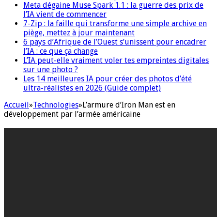
Meta dégaine Muse Spark 1.1 : la guerre des prix de
l’IA vient de commencer
7-Zip : la faille qui transforme une simple archive en
piège, mettez à jour maintenant
6 pays d’Afrique de l’Ouest s’unissent pour encadrer
l’IA : ce que ça change
L’IA peut-elle vraiment voler tes empreintes digitales
sur une photo ?
Les 14 meilleures IA pour créer des photos d’été
ultra-réalistes en 2026 (Guide complet)
Accueil
»
Technologies
»
L’armure d’Iron Man est en
développement par l’armée américaine