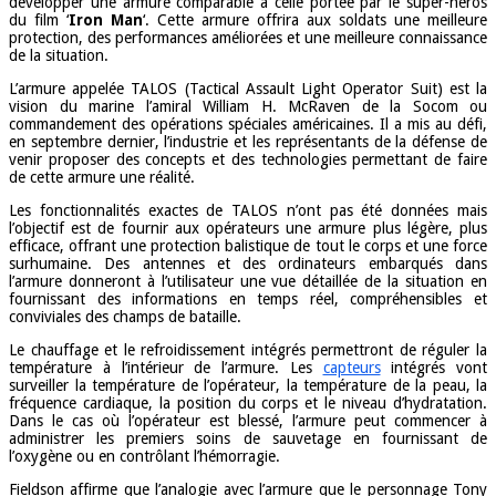
développer une armure comparable à celle portée par le super-héros
du film ‘
Iron Man
‘. Cette armure offrira aux soldats une meilleure
protection, des performances améliorées et une meilleure connaissance
de la situation.
L’armure appelée TALOS (Tactical Assault Light Operator Suit) est la
vision du marine l’amiral William H. McRaven de la Socom ou
commandement des opérations spéciales américaines. Il a mis au défi,
en septembre dernier, l’industrie et les représentants de la défense de
venir proposer des concepts et des technologies permettant de faire
de cette armure une réalité.
Les fonctionnalités exactes de TALOS n’ont pas été données mais
l’objectif est de fournir aux opérateurs une armure plus légère, plus
efficace, offrant une protection balistique de tout le corps et une force
surhumaine. Des antennes et des ordinateurs embarqués dans
l’armure donneront à l’utilisateur une vue détaillée de la situation en
fournissant des informations en temps réel, compréhensibles et
conviviales des champs de bataille.
Le chauffage et le refroidissement intégrés permettront de réguler la
température à l’intérieur de l’armure. Les
capteurs
intégrés vont
surveiller la température de l’opérateur, la température de la peau, la
fréquence cardiaque, la position du corps et le niveau d’hydratation.
Dans le cas où l’opérateur est blessé, l’armure peut commencer à
administrer les premiers soins de sauvetage en fournissant de
l’oxygène ou en contrôlant l’hémorragie.
Fieldson affirme que l’analogie avec l’armure que le personnage Tony