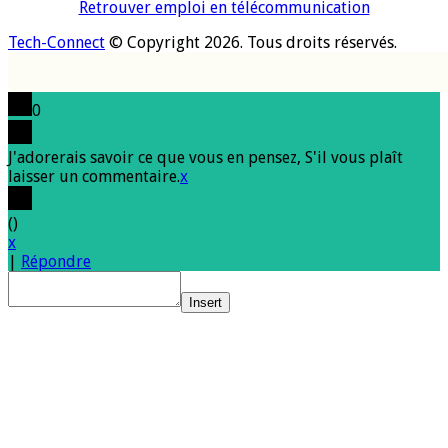
Retrouver emploi en télécommunication
Tech-Connect
© Copyright 2026. Tous droits réservés.
0
J'adorerais savoir ce que vous en pensez, S'il vous plaît
laisser un commentaire.
x
(
)
x
|
Répondre
Insert