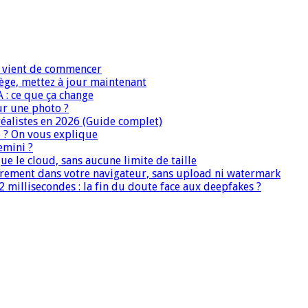
IA vient de commencer
iège, mettez à jour maintenant
A : ce que ça change
ur une photo ?
réalistes en 2026 (Guide complet)
e ? On vous explique
emini ?
que le cloud, sans aucune limite de taille
ièrement dans votre navigateur, sans upload ni watermark
 millisecondes : la fin du doute face aux deepfakes ?