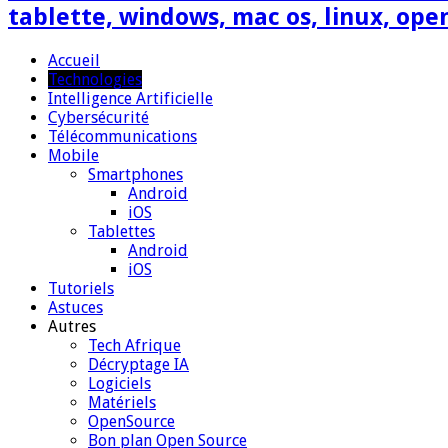
tablette, windows, mac os, linux, ope
Accueil
Technologies
Intelligence Artificielle
Cybersécurité
Télécommunications
Mobile
Smartphones
Android
iOS
Tablettes
Android
iOS
Tutoriels
Astuces
Autres
Tech Afrique
Décryptage IA
Logiciels
Matériels
OpenSource
Bon plan Open Source