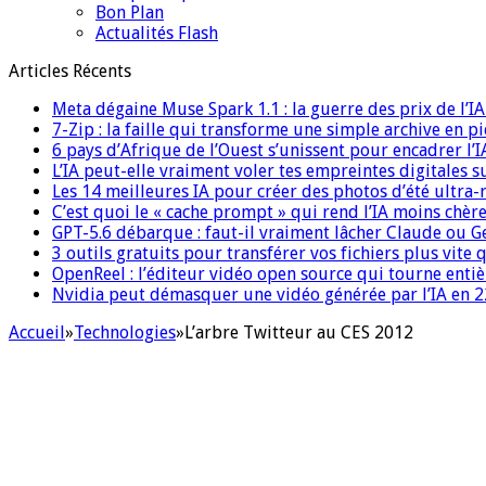
Bon Plan
Actualités Flash
Articles Récents
Meta dégaine Muse Spark 1.1 : la guerre des prix de l’
7-Zip : la faille qui transforme une simple archive en p
6 pays d’Afrique de l’Ouest s’unissent pour encadrer l’I
L’IA peut-elle vraiment voler tes empreintes digitales s
Les 14 meilleures IA pour créer des photos d’été ultra-
C’est quoi le « cache prompt » qui rend l’IA moins chèr
GPT-5.6 débarque : faut-il vraiment lâcher Claude ou G
3 outils gratuits pour transférer vos fichiers plus vite 
OpenReel : l’éditeur vidéo open source qui tourne ent
Nvidia peut démasquer une vidéo générée par l’IA en 22
Accueil
»
Technologies
»
L’arbre Twitteur au CES 2012