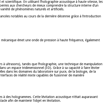
el et scientifique. En utilisant l’holographie acoustique à haute vitesse, les
a permis aux chercheurs de mieux comprendre la structure interne d’un
ariété de phénomènes naturels et artificiels.
vancées notables au cours de la dernière décennie grâce à l’introduction
tion mécanique émet une onde de pression à haute fréquence, également
 à ultrasons), tandis que l’holographie, une technique de manipulation
ns un espace tridimensionnel (3D). Grâce à sa capacité à faire léviter
les dans les domaines du laboratoire sur puce, de la biologie, de la
interfaces de réalité mixte capables de fusionner de manière
bles à des hologrammes. Cette lévitation acoustique n’était auparavant
le afin de maintenir l’objet en lévitation.