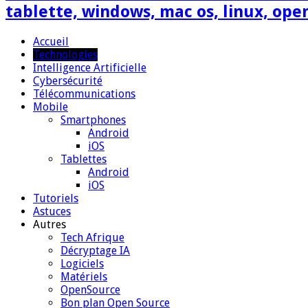
tablette, windows, mac os, linux, ope
Accueil
Technologies
Intelligence Artificielle
Cybersécurité
Télécommunications
Mobile
Smartphones
Android
iOS
Tablettes
Android
iOS
Tutoriels
Astuces
Autres
Tech Afrique
Décryptage IA
Logiciels
Matériels
OpenSource
Bon plan Open Source