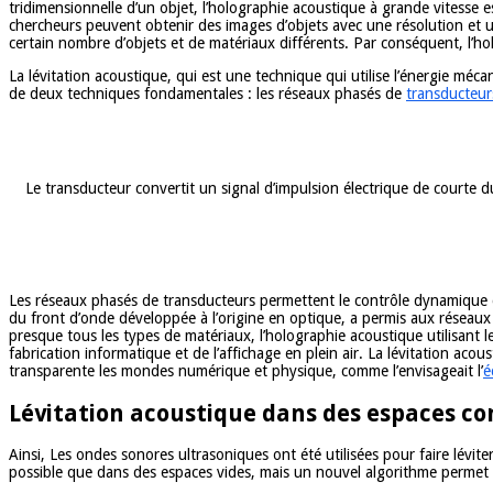
tridimensionnelle d’un objet, l’holographie acoustique à grande vitesse
chercheurs peuvent obtenir des images d’objets avec une résolution et u
certain nombre d’objets et de matériaux différents. Par conséquent, l’h
La lévitation acoustique, qui est une technique qui utilise l’énergie méc
de deux techniques fondamentales : les réseaux phasés de
transducteur
Le transducteur convertit un signal d’impulsion électrique de courte
Les réseaux phasés de transducteurs permettent le contrôle dynamique d
du front d’onde développée à l’origine en optique, a permis aux réseaux 
presque tous les types de matériaux, l’holographie acoustique utilisant 
fabrication informatique et de l’affichage en plein air. La lévitation ac
transparente les mondes numérique et physique, comme l’envisageait l’
é
Lévitation acoustique dans des espaces co
Ainsi, Les ondes sonores ultrasoniques ont été utilisées pour faire lévi
possible que dans des espaces vides, mais un nouvel algorithme permet de