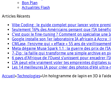
Bon Plan
Actualités Flash
Articles Récents
Vibe Coding : le guide complet pour lancer votre premi
Seulement 16% des Américains pensent que l’IA bénéfici
C’est quoi le fine-tuning ? Comment on spécialise une 
Google installe son 1er laboratoire IA africain à Accra :
CMLase, l’enzyme qui « efface » 55 ans de vieillissement
Meta dégaine Muse Spark 1.1 : la guerre des prix de l’
7-Zip : la faille qui transforme une simple archive en p
6 pays d’Afrique de l’Ouest s’unissent pour encadrer l’I
L’IA peut-elle vraiment voler tes empreintes digitales s
Les 14 meilleures IA pour créer des photos d’été ultra-
Accueil
»
Technologies
»
Un hologramme de lapin en 3D à l’aide 