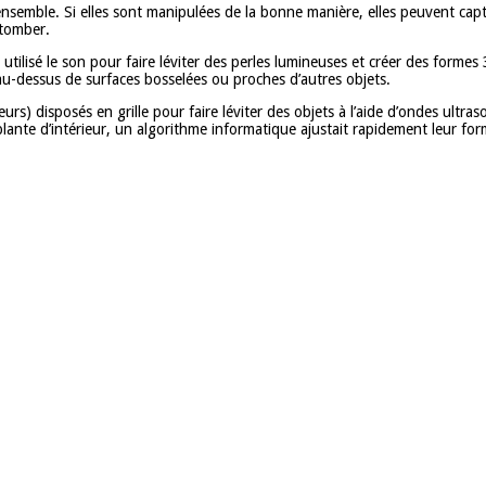
ensemble. Si elles sont manipulées de la bonne manière, elles peuvent capt
etomber.
à utilisé le son pour faire léviter des perles lumineuses et créer des forme
 au-dessus de surfaces bosselées ou proches d’autres objets.
eurs) disposés en grille pour faire léviter des objets à l’aide d’ondes ult
nte d’intérieur, un algorithme informatique ajustait rapidement leur form