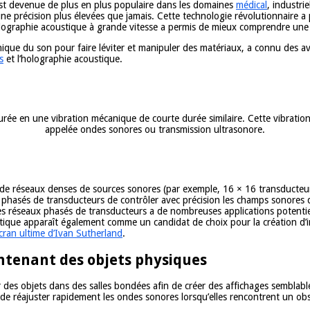
 est devenue de plus en plus populaire dans les domaines
médical
, industri
ne précision plus élevées que jamais. Cette technologie révolutionnaire 
olographie acoustique à grande vitesse a permis de mieux comprendre une v
anique du son pour faire léviter et manipuler des matériaux, a connu des a
s
et l’holographie acoustique.
 durée en une vibration mécanique de courte durée similaire. Cette vibra
appelée ondes sonores ou transmission ultrasonore.
e réseaux denses de sources sonores (par exemple, 16 × 16 transducteurs
phasés de transducteurs de contrôler avec précision les champs sonores da
les réseaux phasés de transducteurs a de nombreuses applications potentiel
oustique apparaît également comme un candidat de choix pour la création d’
cran ultime d’Ivan Sutherland
.
ntenant des objets physiques
ter des objets dans des salles bondées afin de créer des affichages sembla
 réajuster rapidement les ondes sonores lorsqu’elles rencontrent un obstac