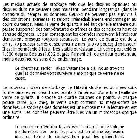
Les médias actuels de stockage tels que les disques optiques ou
disques durs ne peuvent pas maintenir pendant longtemps (dans le
contexte du temps) les données. Ceux-ci ne peuvent pas survivre à
des conditions extrêmes et seront irrémédiablement endommager au
cours du temps. Mais, le verre de quartz a été fait de telle manière qu’il
puisse supporter des températures extrêmes et des conditions hostiles
sans se dégrader. Et par conséquent les données inscrivent à l’intérieur
demeurent presque toujours sécurisées. Le verre de quartz est de 2
cm (0,79 pouces) carrés et seulement 2 mm (0,079 pouce) d’épaisseur.
Il est imperméable à l’eau, très stable et résistant. Le verre peut tolérer
1.000 degrés Celsius (1.832 degrés Fahrenheit) de chaleur pendant au
moins deux heures sans être endommagé.
Le chercheur senior Takao Watanabe a dit: Nous croyons
que les données vont survivre à moins que ce verre ne se
casse.
Le nouveau moyen de stockage de Hitachi stocke les données sous
forme binaires en créant des points à l’intérieur d’une fine feuille de
verre de quartz. Il dispose de quatre couches de points. À chaque
pouce carré (6,5 cm²), le verre peut contenir 40 méga-octets de
données. Le stockage des données est une chose mais la lecture en est
une autre. Les données peuvent être lues via un microscope optique
ordinaire.
Le chercheur d’Hitachi Kazuyoshi Torii a dit: « Le volume
de données crée tous les jours est en pleine explosion,
mais en terme de conservation pour les générations