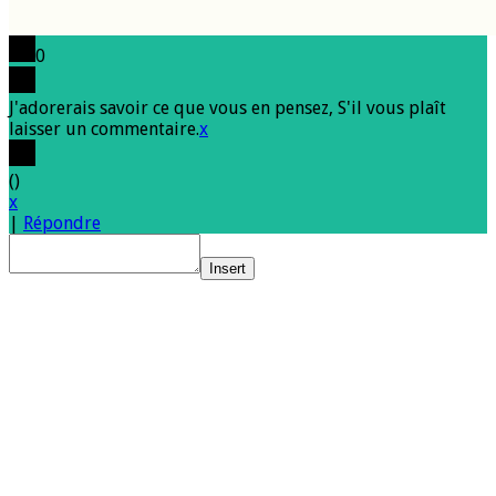
0
J'adorerais savoir ce que vous en pensez, S'il vous plaît
laisser un commentaire.
x
(
)
x
|
Répondre
Insert