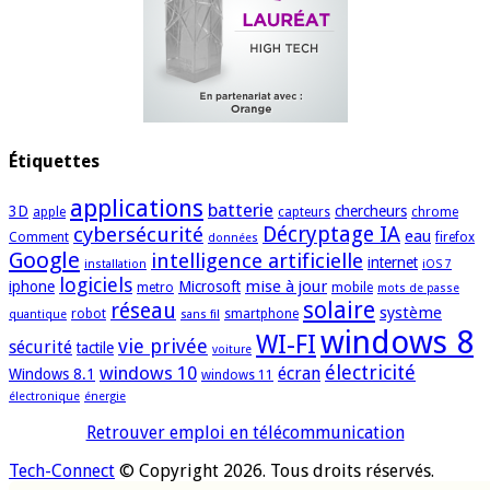
Étiquettes
applications
batterie
3D
chercheurs
apple
capteurs
chrome
cybersécurité
Décryptage IA
eau
Comment
firefox
données
Google
intelligence artificielle
internet
installation
iOS 7
logiciels
mise à jour
iphone
Microsoft
metro
mobile
mots de passe
solaire
réseau
système
robot
smartphone
quantique
sans fil
windows 8
WI-FI
vie privée
sécurité
tactile
voiture
électricité
windows 10
écran
Windows 8.1
windows 11
électronique
énergie
Retrouver emploi en télécommunication
Tech-Connect
© Copyright 2026. Tous droits réservés.