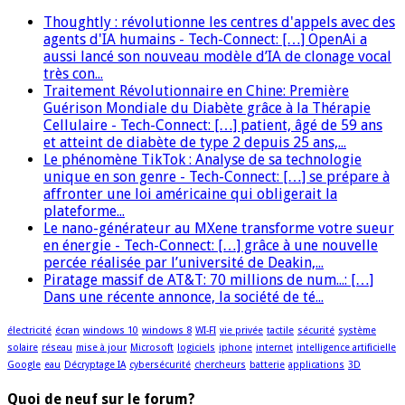
Thoughtly : révolutionne les centres d'appels avec des
agents d'IA humains - Tech-Connect: […] OpenAi a
aussi lancé son nouveau modèle d’IA de clonage vocal
très con...
Traitement Révolutionnaire en Chine: Première
Guérison Mondiale du Diabète grâce à la Thérapie
Cellulaire - Tech-Connect: […] patient, âgé de 59 ans
et atteint de diabète de type 2 depuis 25 ans,...
Le phénomène TikTok : Analyse de sa technologie
unique en son genre - Tech-Connect: […] se prépare à
affronter une loi américaine qui obligerait la
plateforme...
Le nano-générateur au MXene transforme votre sueur
en énergie - Tech-Connect: […] grâce à une nouvelle
percée réalisée par l’université de Deakin,...
Piratage massif de AT&T: 70 millions de num...: […]
Dans une récente annonce, la société de té...
électricité
écran
windows 10
windows 8
WI-FI
vie privée
tactile
sécurité
système
solaire
réseau
mise à jour
Microsoft
logiciels
iphone
internet
intelligence artificielle
Google
eau
Décryptage IA
cybersécurité
chercheurs
batterie
applications
3D
Quoi de neuf sur le forum?