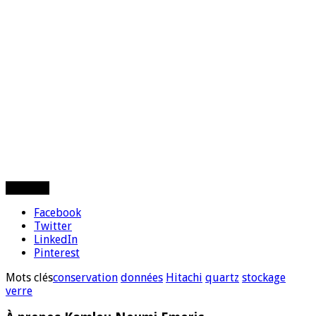
Partager
Facebook
Twitter
LinkedIn
Pinterest
Mots clés
conservation
données
Hitachi
quartz
stockage
verre