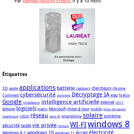
Par
Kamleu Noumi Emeric
il y a 10 mois
Étiquettes
applications
batterie
3D
chercheurs
apple
capteurs
chrome
cybersécurité
Décryptage IA
eau
Comment
firefox
données
Google
intelligence artificielle
internet
installation
iOS 7
logiciels
mise à jour
iphone
Microsoft
metro
mobile
mots de passe
solaire
réseau
système
robot
smartphone
quantique
sans fil
windows 8
WI-FI
vie privée
sécurité
tactile
voiture
électricité
windows 10
écran
Windows 8.1
windows 11