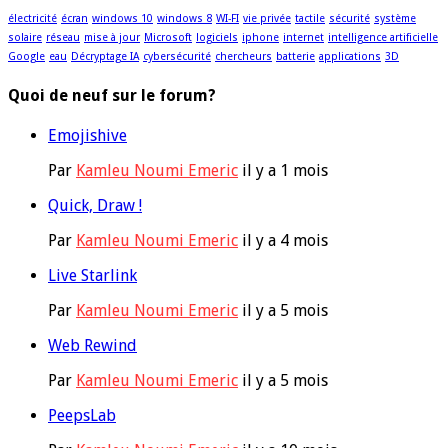
électricité
écran
windows 10
windows 8
WI-FI
vie privée
tactile
sécurité
système
solaire
réseau
mise à jour
Microsoft
logiciels
iphone
internet
intelligence artificielle
Google
eau
Décryptage IA
cybersécurité
chercheurs
batterie
applications
3D
Quoi de neuf sur le forum?
Emojishive
Par
Kamleu Noumi Emeric
il y a 1 mois
Quick, Draw !
Par
Kamleu Noumi Emeric
il y a 4 mois
Live Starlink
Par
Kamleu Noumi Emeric
il y a 5 mois
Web Rewind
Par
Kamleu Noumi Emeric
il y a 5 mois
PeepsLab