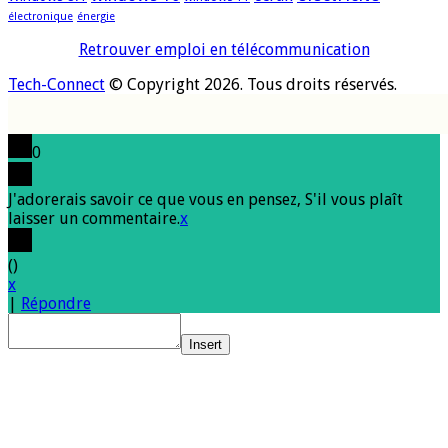
électronique
énergie
Retrouver emploi en télécommunication
Tech-Connect
© Copyright 2026. Tous droits réservés.
0
J'adorerais savoir ce que vous en pensez, S'il vous plaît
laisser un commentaire.
x
(
)
x
|
Répondre
Insert