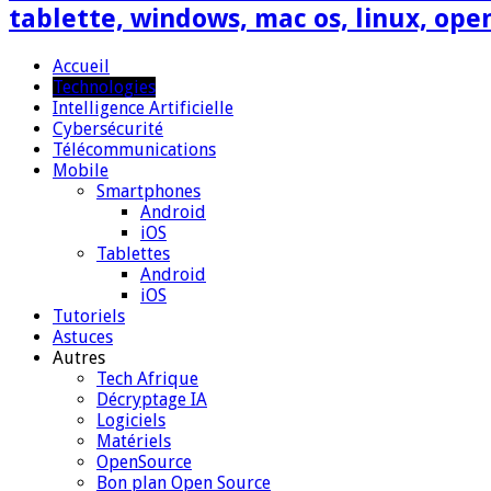
tablette, windows, mac os, linux, ope
Accueil
Technologies
Intelligence Artificielle
Cybersécurité
Télécommunications
Mobile
Smartphones
Android
iOS
Tablettes
Android
iOS
Tutoriels
Astuces
Autres
Tech Afrique
Décryptage IA
Logiciels
Matériels
OpenSource
Bon plan Open Source