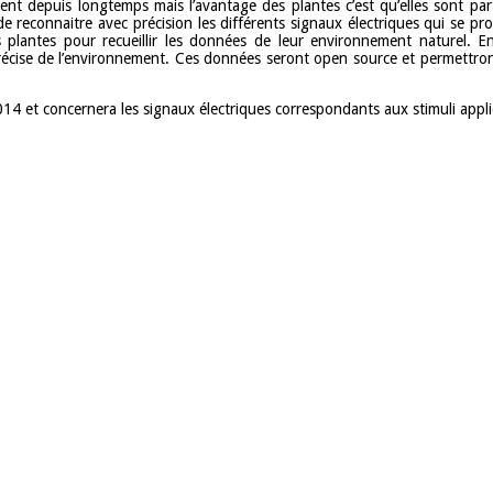
ent depuis longtemps mais l’avantage des plantes c’est qu’elles sont part
e reconnaitre avec précision les différents signaux électriques qui se pr
s plantes pour recueillir les données de leur environnement naturel. E
 précise de l’environnement. Ces données seront open source et permettron
2014 et concernera les signaux électriques correspondants aux stimuli appl