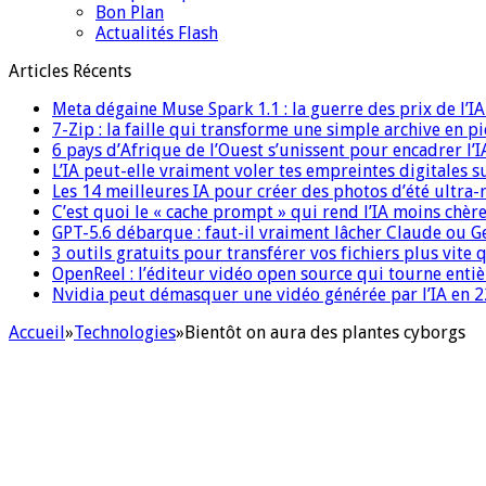
Bon Plan
Actualités Flash
Articles Récents
Meta dégaine Muse Spark 1.1 : la guerre des prix de l’
7-Zip : la faille qui transforme une simple archive en p
6 pays d’Afrique de l’Ouest s’unissent pour encadrer l’I
L’IA peut-elle vraiment voler tes empreintes digitales s
Les 14 meilleures IA pour créer des photos d’été ultra-
C’est quoi le « cache prompt » qui rend l’IA moins chèr
GPT-5.6 débarque : faut-il vraiment lâcher Claude ou G
3 outils gratuits pour transférer vos fichiers plus vite 
OpenReel : l’éditeur vidéo open source qui tourne ent
Nvidia peut démasquer une vidéo générée par l’IA en 22
Accueil
»
Technologies
»
Bientôt on aura des plantes cyborgs