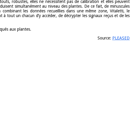
outs, robustes, elles ne nécessitent pas de calibration et elles peuvent
oduisent simultanément au niveau des plantes. De ce fait, de minuscules
n combinant les données recueillies dans une même zone, Vitaletti, le
t à tout un chacun d’y accéder, de décrypter les signaux reçus et de les
iqués aux plantes.
Source:
PLEASED