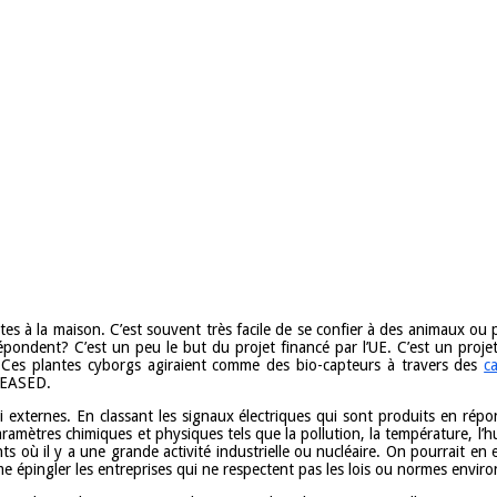
tes à la maison. C’est souvent très facile de se confier à des animaux ou
pondent? C’est un peu le but du projet financé par l’UE. C’est un projet
. Ces plantes cyborgs agiraient comme des bio-capteurs à travers des
c
PLEASED.
 externes. En classant les signaux électriques qui sont produits en répon
mètres chimiques et physiques tels que la pollution, la température, l’humi
 où il y a une grande activité industrielle ou nucléaire. On pourrait en e
 épingler les entreprises qui ne respectent pas les lois ou normes envir