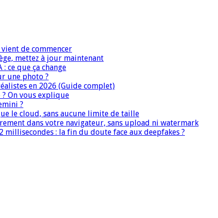
IA vient de commencer
iège, mettez à jour maintenant
A : ce que ça change
ur une photo ?
réalistes en 2026 (Guide complet)
e ? On vous explique
emini ?
que le cloud, sans aucune limite de taille
ièrement dans votre navigateur, sans upload ni watermark
 millisecondes : la fin du doute face aux deepfakes ?