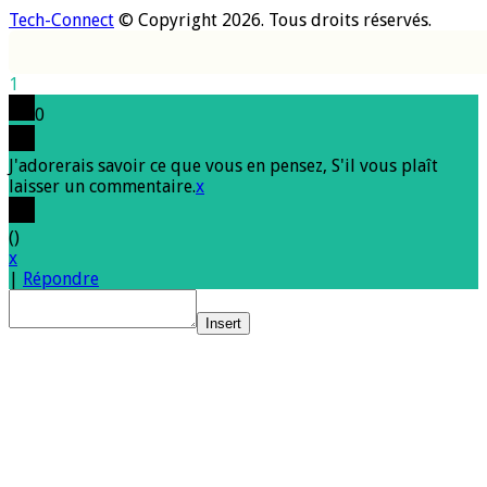
Tech-Connect
© Copyright 2026. Tous droits réservés.
1
0
J'adorerais savoir ce que vous en pensez, S'il vous plaît
laisser un commentaire.
x
(
)
x
|
Répondre
Insert