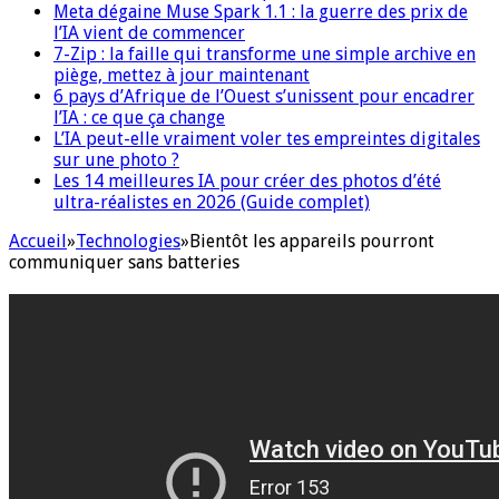
Meta dégaine Muse Spark 1.1 : la guerre des prix de
l’IA vient de commencer
7-Zip : la faille qui transforme une simple archive en
piège, mettez à jour maintenant
6 pays d’Afrique de l’Ouest s’unissent pour encadrer
l’IA : ce que ça change
L’IA peut-elle vraiment voler tes empreintes digitales
sur une photo ?
Les 14 meilleures IA pour créer des photos d’été
ultra-réalistes en 2026 (Guide complet)
Accueil
»
Technologies
»
Bientôt les appareils pourront
communiquer sans batteries