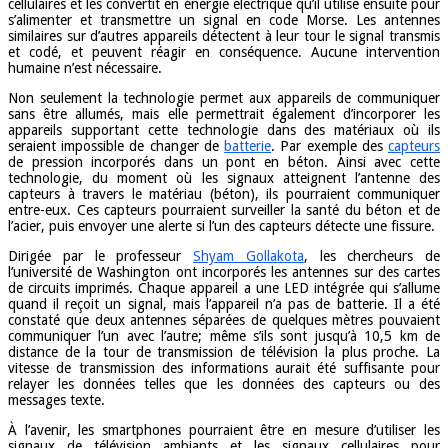
cellulaires et les convertit en énergie électrique qu’il utilise ensuite pour
s’alimenter et transmettre un signal en code Morse. Les antennes
similaires sur d’autres appareils détectent à leur tour le signal transmis
et codé, et peuvent réagir en conséquence. Aucune intervention
humaine n’est nécessaire.
Non seulement la technologie permet aux appareils de communiquer
sans être allumés, mais elle permettrait également d’incorporer les
appareils supportant cette technologie dans des matériaux où ils
seraient impossible de changer de
batterie
. Par exemple des
capteurs
de pression incorporés dans un pont en béton. Ainsi avec cette
technologie, du moment où les signaux atteignent l’antenne des
capteurs à travers le matériau (béton), ils pourraient communiquer
entre-eux. Ces capteurs pourraient surveiller la santé du béton et de
l’acier, puis envoyer une alerte si l’un des capteurs détecte une fissure.
Dirigée par le professeur
Shyam Gollakota
, les chercheurs de
l’université de Washington ont incorporés les antennes sur des cartes
de circuits imprimés. Chaque appareil a une LED intégrée qui s’allume
quand il reçoit un signal, mais l’appareil n’a pas de batterie. Il a été
constaté que deux antennes séparées de quelques mètres pouvaient
communiquer l’un avec l’autre; même s’ils sont jusqu’à 10,5 km de
distance de la tour de transmission de télévision la plus proche. La
vitesse de transmission des informations aurait été suffisante pour
relayer les données telles que les données des capteurs ou des
messages texte.
À l’avenir, les smartphones pourraient être en mesure d’utiliser les
signaux de télévision ambiants et les signaux cellulaires pour