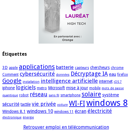
Étiquettes
applications
batterie
3D
chercheurs
apple
capteurs
chrome
cybersécurité
Décryptage IA
eau
Comment
firefox
données
Google
intelligence artificielle
internet
installation
iOS 7
logiciels
mise à jour
iphone
Microsoft
metro
mobile
mots de passe
solaire
réseau
système
robot
smartphone
quantique
sans fil
windows 8
WI-FI
vie privée
sécurité
tactile
voiture
électricité
windows 10
écran
Windows 8.1
windows 11
électronique
énergie
Retrouver emploi en télécommunication