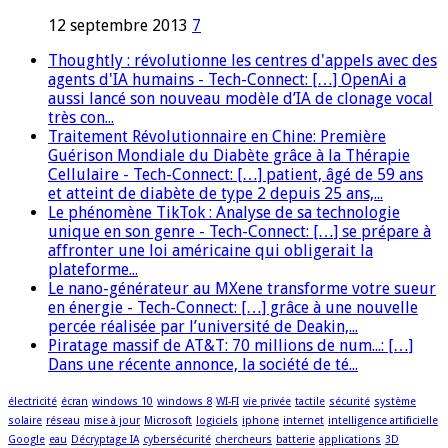
12 septembre 2013
7
Thoughtly : révolutionne les centres d'appels avec des
agents d'IA humains - Tech-Connect: […] OpenAi a
aussi lancé son nouveau modèle d’IA de clonage vocal
très con...
Traitement Révolutionnaire en Chine: Première
Guérison Mondiale du Diabète grâce à la Thérapie
Cellulaire - Tech-Connect: […] patient, âgé de 59 ans
et atteint de diabète de type 2 depuis 25 ans,...
Le phénomène TikTok : Analyse de sa technologie
unique en son genre - Tech-Connect: […] se prépare à
affronter une loi américaine qui obligerait la
plateforme...
Le nano-générateur au MXene transforme votre sueur
en énergie - Tech-Connect: […] grâce à une nouvelle
percée réalisée par l’université de Deakin,...
Piratage massif de AT&T: 70 millions de num...: […]
Dans une récente annonce, la société de té...
électricité
écran
windows 10
windows 8
WI-FI
vie privée
tactile
sécurité
système
solaire
réseau
mise à jour
Microsoft
logiciels
iphone
internet
intelligence artificielle
Google
eau
Décryptage IA
cybersécurité
chercheurs
batterie
applications
3D