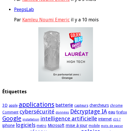
PeepsLab
Par
Kamleu Noumi Emeric
il y a 10 mois
Étiquettes
applications
batterie
3D
chercheurs
apple
capteurs
chrome
cybersécurité
Décryptage IA
eau
Comment
firefox
données
Google
intelligence artificielle
internet
installation
iOS 7
logiciels
mise à jour
iphone
Microsoft
metro
mobile
mots de passe