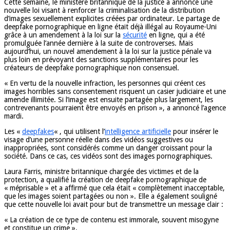
Cette semaine, le ministère britannique de la justice a annoncé une
nouvelle loi visant à renforcer la criminalisation de la distribution
d’images sexuellement explicites créées par ordinateur. Le partage de
deepfake pornographique en ligne était déjà illégal au Royaume-Uni
grâce à un amendement à la loi sur la
sécurité
en ligne, qui a été
promulguée l’année dernière à la suite de controverses. Mais
aujourd’hui, un nouvel amendement à la loi sur la justice pénale va
plus loin en prévoyant des sanctions supplémentaires pour les
créateurs de deepfake pornographique non consensuel.
« En vertu de la nouvelle infraction, les personnes qui créent ces
images horribles sans consentement risquent un casier judiciaire et une
amende illimitée. Si l’image est ensuite partagée plus largement, les
contrevenants pourraient être envoyés en prison », a annoncé l’agence
mardi.
Les «
deepfakes
« , qui utilisent l’
intelligence artificielle
pour insérer le
visage d’une personne réelle dans des vidéos suggestives ou
inappropriées, sont considérés comme un danger croissant pour la
société. Dans ce cas, ces vidéos sont des images pornographiques.
Laura Farris, ministre britannique chargée des victimes et de la
protection, a qualifié la création de deepfake pornographique de
« méprisable » et a affirmé que cela était « complètement inacceptable,
que les images soient partagées ou non ». Elle a également souligné
que cette nouvelle loi avait pour but de transmettre un message clair :
« La création de ce type de contenu est immorale, souvent misogyne
et constitue un crime ».