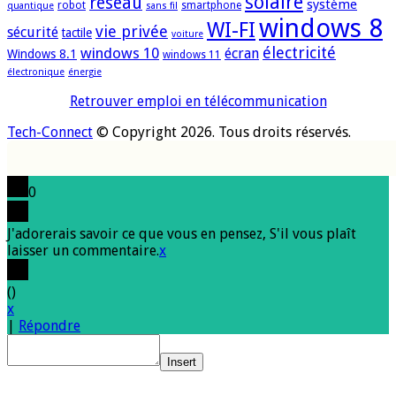
solaire
réseau
système
robot
smartphone
quantique
sans fil
windows 8
WI-FI
vie privée
sécurité
tactile
voiture
électricité
windows 10
écran
Windows 8.1
windows 11
électronique
énergie
Retrouver emploi en télécommunication
Tech-Connect
© Copyright 2026. Tous droits réservés.
0
J'adorerais savoir ce que vous en pensez, S'il vous plaît
laisser un commentaire.
x
(
)
x
|
Répondre
Insert