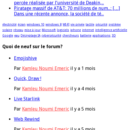
percée réalisée par l’université de Deakin,...
Piratage massif de AT&T: 70 millions de num...: […]
Dans une récente annonce, la société de té...
électricité
écran
windows 10
windows 8
WI-FI
vie privée
tactile
sécurité
système
solaire
réseau
mise à jour
Microsoft
logiciels
iphone
internet
intelligence artificielle
Google
eau
Décryptage IA
cybersécurité
chercheurs
batterie
applications
3D
Quoi de neuf sur le forum?
Emojishive
Par
Kamleu Noumi Emeric
il y a 1 mois
Quick, Draw !
Par
Kamleu Noumi Emeric
il y a 4 mois
Live Starlink
Par
Kamleu Noumi Emeric
il y a 5 mois
Web Rewind
Par
Kamleu Noumi Emeric
il y a 5 mois