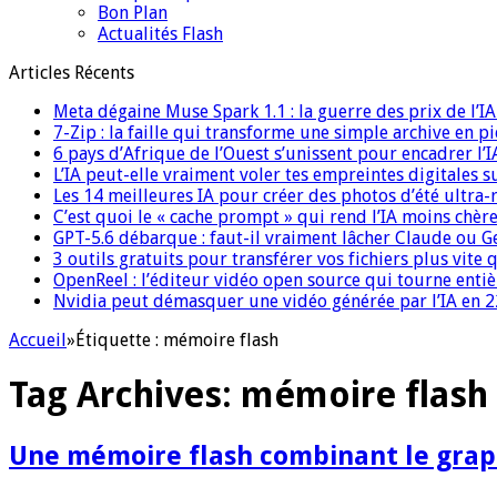
Bon Plan
Actualités Flash
Articles Récents
Meta dégaine Muse Spark 1.1 : la guerre des prix de l’
7-Zip : la faille qui transforme une simple archive en p
6 pays d’Afrique de l’Ouest s’unissent pour encadrer l’I
L’IA peut-elle vraiment voler tes empreintes digitales s
Les 14 meilleures IA pour créer des photos d’été ultra-
C’est quoi le « cache prompt » qui rend l’IA moins chèr
GPT-5.6 débarque : faut-il vraiment lâcher Claude ou G
3 outils gratuits pour transférer vos fichiers plus vite 
OpenReel : l’éditeur vidéo open source qui tourne ent
Nvidia peut démasquer une vidéo générée par l’IA en 22
Accueil
»
Étiquette :
mémoire flash
Tag Archives:
mémoire flash
Une mémoire flash combinant le grap