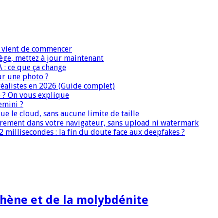
IA vient de commencer
iège, mettez à jour maintenant
A : ce que ça change
ur une photo ?
réalistes en 2026 (Guide complet)
e ? On vous explique
emini ?
que le cloud, sans aucune limite de taille
ièrement dans votre navigateur, sans upload ni watermark
 millisecondes : la fin du doute face aux deepfakes ?
hène et de la molybdénite