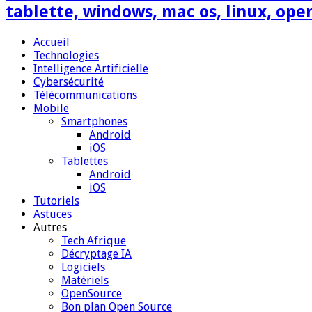
tablette, windows, mac os, linux, ope
Accueil
Technologies
Intelligence Artificielle
Cybersécurité
Télécommunications
Mobile
Smartphones
Android
iOS
Tablettes
Android
iOS
Tutoriels
Astuces
Autres
Tech Afrique
Décryptage IA
Logiciels
Matériels
OpenSource
Bon plan Open Source