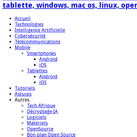
tablette, windows, mac os, linux, ope
Accueil
Technologies
Intelligence Artificielle
Cybersécurité
Télécommunications
Mobile
Smartphones
Android
iOS
Tablettes
Android
iOS
Tutoriels
Astuces
Autres
Tech Afrique
Décryptage IA
Logiciels
Matériels
OpenSource
Bon plan Open Source