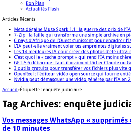
Bon Plan
Actualités Flash
Articles Récents
Meta dégaine Muse Spark 1.1 : la guerre des prix de l’
7-Zip : la faille qui transforme une simple archive en p
6 pays d’Afrique de l’Ouest s’unissent pour encadrer l’I
L’IA peut-elle vraiment voler tes empreintes digitales s
Les 14 meilleures IA pour créer des photos d’été ultra-
C’est quoi le « cache prompt » qui rend l’IA moins chèr
GPT-5.6 débarque : faut-il vraiment lâcher Claude ou G
3 outils gratuits pour transférer vos fichiers plus vite 
OpenReel : l’éditeur vidéo open source qui tourne ent
Nvidia peut démasquer une vidéo générée par l’IA en 22
Accueil
»
Étiquette :
enquête judiciaire
Tag Archives:
enquête judici
Vos messages WhatsApp « supprimés » 
de 10 minutes