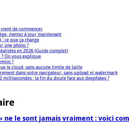
IA vient de commencer
iège, mettez à jour maintenant
A : ce que ça change
ur une photo ?
réalistes en 2026 (Guide complet)
e ? On vous explique
emini ?
que le cloud, sans aucune limite de taille
ièrement dans votre navigateur, sans upload ni watermark
 millisecondes : la fin du doute face aux deepfakes ?
aire
ne le sont jamais vraiment : voici com