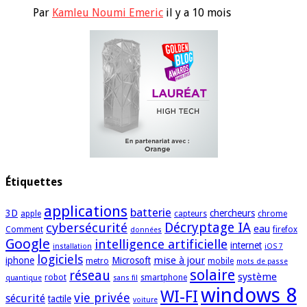
Par
Kamleu Noumi Emeric
il y a 10 mois
Étiquettes
applications
batterie
3D
chercheurs
apple
capteurs
chrome
cybersécurité
Décryptage IA
eau
Comment
firefox
données
Google
intelligence artificielle
internet
installation
iOS 7
logiciels
mise à jour
iphone
Microsoft
metro
mobile
mots de passe
solaire
réseau
système
robot
smartphone
quantique
sans fil
windows 8
WI-FI
vie privée
sécurité
tactile
voiture