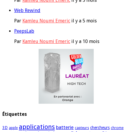
Par
Kamleu Noumi Emeric
il y a 5 mois
Web Rewind
Par
Kamleu Noumi Emeric
il y a 5 mois
PeepsLab
Par
Kamleu Noumi Emeric
il y a 10 mois
Étiquettes
applications
batterie
3D
chercheurs
apple
capteurs
chrome