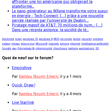
affronter une loi américaine qui obligerait la
plateforme...
Le nano-générateur au MXene transforme votre sueur
en énergie - Tech-Connect: […] grâce à une nouvelle
percée réalisée par l’université de Deakin,...
Piratage massif de AT&T: 70 millions de num...: […]
Dans une récente annonce, la société de té...
électricité
écran
windows 10
windows 8
WI-FI
vie privée
tactile
sécurité
système
solaire
réseau
mise à jour
Microsoft
logiciels
iphone
internet
intelligence artificielle
Google
eau
Décryptage IA
cybersécurité
chercheurs
batterie
applications
3D
Quoi de neuf sur le forum?
Emojishive
Par
Kamleu Noumi Emeric
il y a 1 mois
Quick, Draw !
Par
Kamleu Noumi Emeric
il y a 4 mois
Live Starlink