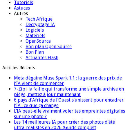
Tutoriels
Astuces
Autres
Tech Afrique
Décryptage IA
Logiciels
Matériels
OpenSource
Bon plan Open Source
Bon Plan
Actualités Flash
Articles Récents
Meta dégaine Muse Spark 1.1 : la guerre des prix de
l’IA vient de commencer
7-Zip : la faille qui transforme une simple archive en
piège, mettez à jour maintenant
6 pays d’Afrique de l’Ouest s’unissent pour encadrer
l’IA : ce que ça change
L’IA peut-elle vraiment voler tes empreintes digitales
sur une photo ?
Les 14 meilleures IA pour créer des photos d’été
ultra-réalistes en 2026 (Guide complet)