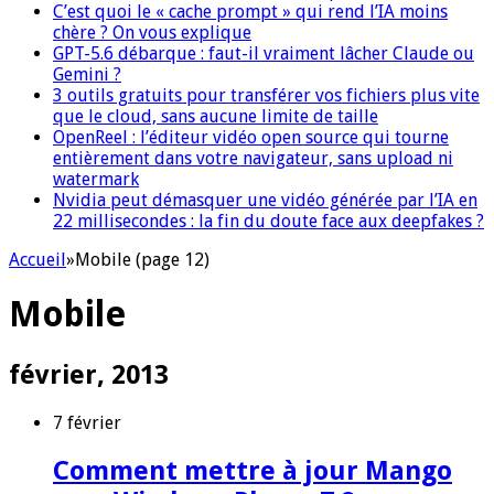
C’est quoi le « cache prompt » qui rend l’IA moins
chère ? On vous explique
GPT-5.6 débarque : faut-il vraiment lâcher Claude ou
Gemini ?
3 outils gratuits pour transférer vos fichiers plus vite
que le cloud, sans aucune limite de taille
OpenReel : l’éditeur vidéo open source qui tourne
entièrement dans votre navigateur, sans upload ni
watermark
Nvidia peut démasquer une vidéo générée par l’IA en
22 millisecondes : la fin du doute face aux deepfakes ?
Accueil
»
Mobile (page 12)
Mobile
février, 2013
7 février
Comment mettre à jour Mango