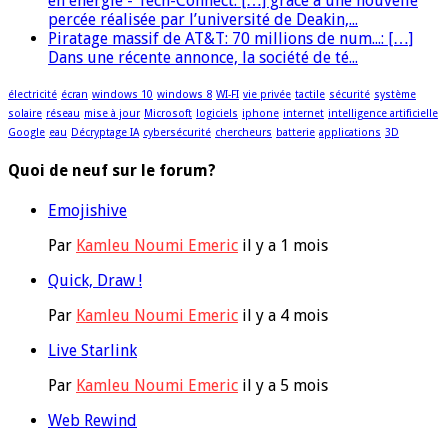
en énergie - Tech-Connect: […] grâce à une nouvelle
percée réalisée par l’université de Deakin,...
Piratage massif de AT&T: 70 millions de num...: […]
Dans une récente annonce, la société de té...
électricité
écran
windows 10
windows 8
WI-FI
vie privée
tactile
sécurité
système
solaire
réseau
mise à jour
Microsoft
logiciels
iphone
internet
intelligence artificielle
Google
eau
Décryptage IA
cybersécurité
chercheurs
batterie
applications
3D
Quoi de neuf sur le forum?
Emojishive
Par
Kamleu Noumi Emeric
il y a 1 mois
Quick, Draw !
Par
Kamleu Noumi Emeric
il y a 4 mois
Live Starlink
Par
Kamleu Noumi Emeric
il y a 5 mois
Web Rewind