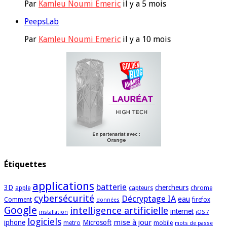
Par
Kamleu Noumi Emeric
il y a 5 mois
PeepsLab
Par
Kamleu Noumi Emeric
il y a 10 mois
Étiquettes
applications
batterie
3D
chercheurs
apple
capteurs
chrome
cybersécurité
Décryptage IA
eau
Comment
firefox
données
Google
intelligence artificielle
internet
installation
iOS 7
logiciels
mise à jour
iphone
Microsoft
metro
mobile
mots de passe