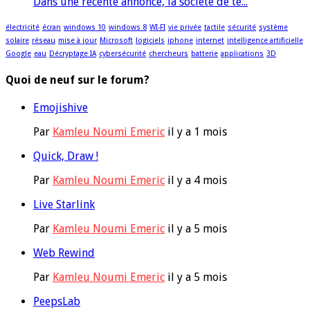
Dans une récente annonce, la société de té...
électricité
écran
windows 10
windows 8
WI-FI
vie privée
tactile
sécurité
système
solaire
réseau
mise à jour
Microsoft
logiciels
iphone
internet
intelligence artificielle
Google
eau
Décryptage IA
cybersécurité
chercheurs
batterie
applications
3D
Quoi de neuf sur le forum?
Emojishive
Par
Kamleu Noumi Emeric
il y a 1 mois
Quick, Draw !
Par
Kamleu Noumi Emeric
il y a 4 mois
Live Starlink
Par
Kamleu Noumi Emeric
il y a 5 mois
Web Rewind
Par
Kamleu Noumi Emeric
il y a 5 mois
PeepsLab