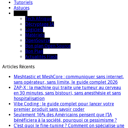
Tutoriels
Astuces
Autres
Tech Afrique
Décryptage IA
Logiciels
Matériels
OpenSource
Bon plan Open Source
Bon Plan
Actualités Flash
Articles Récents
Meshtastic et MeshCore : communiquer sans internet,
sans opérateur, sans limite, le guide complet 2026
ZAP-X : la machine qui traite une tumeur au cerveau
en 30 minutes, sans bistouri, sans anesthésie et sans
hospitalisation
Vibe Coding : le guide complet pour lancer votre
premier produit sans savoir coder
Seulement 16% des Américains pensent que l’IA
bénéficiera à la société, pourquoi ce pessimisme ?
C’est quoi le fine-tuning ? Comment on spécialise une