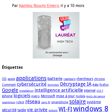
Par
Kamleu Noumi Emeric
il y a 10 mois
Étiquettes
applications
batterie
3D
chercheurs
apple
capteurs
chrome
cybersécurité
Décryptage IA
eau
Comment
firefox
données
Google
intelligence artificielle
internet
installation
iOS 7
logiciels
mise à jour
iphone
Microsoft
metro
mobile
mots de passe
solaire
réseau
système
robot
smartphone
quantique
sans fil
windows 8
WI-FI
vie privée
sécurité
tactile
voiture