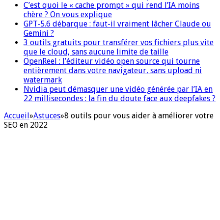
C’est quoi le « cache prompt » qui rend l’IA moins
chère ? On vous explique
GPT-5.6 débarque : faut-il vraiment lâcher Claude ou
Gemini ?
3 outils gratuits pour transférer vos fichiers plus vite
que le cloud, sans aucune limite de taille
OpenReel : l’éditeur vidéo open source qui tourne
entièrement dans votre navigateur, sans upload ni
watermark
Nvidia peut démasquer une vidéo générée par l’IA en
22 millisecondes : la fin du doute face aux deepfakes ?
Accueil
»
Astuces
»
8 outils pour vous aider à améliorer votre
SEO en 2022