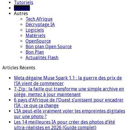
Tutoriels
Astuces
Autres
Tech Afrique
Décryptage IA
Logiciels
Matériels
OpenSource
Bon plan Open Source
Bon Plan
Actualités Flash
Articles Récents
Meta dégaine Muse Spark 1.1 : la guerre des prix de
l’IA vient de commencer
7-Zip : la faille qui transforme une simple archive en
piège, mettez à jour maintenant
6 pays d’Afrique de l’Ouest s’unissent pour encadrer
l’IA : ce que ça change
L’IA peut-elle vraiment voler tes empreintes digitales
sur une photo ?
Les 14 meilleures IA pour créer des photos d’été
ultra-réalistes en 2026 (Guide complet)