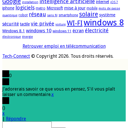
Google
intelligence artificielle
internet
installation
iOS 7
logiciels
mise à jour
iphone
Microsoft
metro
mobile
mots de passe
solaire
réseau
système
robot
smartphone
quantique
sans fil
windows 8
WI-FI
vie privée
sécurité
tactile
voiture
électricité
windows 10
écran
Windows 8.1
windows 11
électronique
énergie
Retrouver emploi en télécommunication
Tech-Connect
© Copyright 2026. Tous droits réservés.
0
J'adorerais savoir ce que vous en pensez, S'il vous plaît
laisser un commentaire.
x
(
)
x
|
Répondre