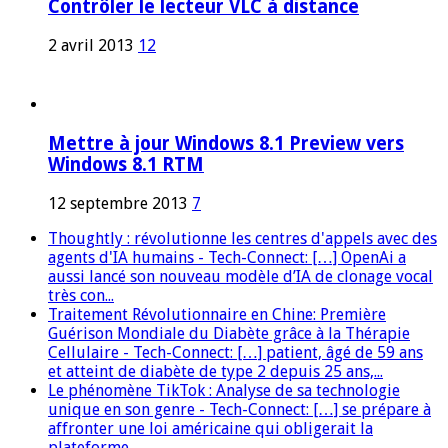
Contrôler le lecteur VLC à distance
2 avril 2013
12
Mettre à jour Windows 8.1 Preview vers
Windows 8.1 RTM
12 septembre 2013
7
Thoughtly : révolutionne les centres d'appels avec des
agents d'IA humains - Tech-Connect: […] OpenAi a
aussi lancé son nouveau modèle d’IA de clonage vocal
très con...
Traitement Révolutionnaire en Chine: Première
Guérison Mondiale du Diabète grâce à la Thérapie
Cellulaire - Tech-Connect: […] patient, âgé de 59 ans
et atteint de diabète de type 2 depuis 25 ans,...
Le phénomène TikTok : Analyse de sa technologie
unique en son genre - Tech-Connect: […] se prépare à
affronter une loi américaine qui obligerait la
plateforme...