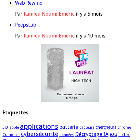
Web Rewind
Par
Kamleu Noumi Emeric
il y a 5 mois
PeepsLab
Par
Kamleu Noumi Emeric
il y a 10 mois
Étiquettes
applications
batterie
3D
chercheurs
apple
capteurs
chrome
cybersécurité
Décryptage IA
eau
Comment
firefox
données