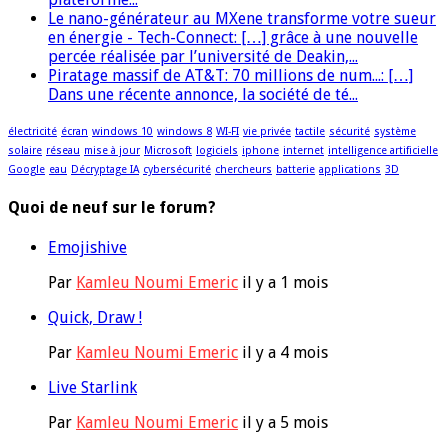
Le nano-générateur au MXene transforme votre sueur
en énergie - Tech-Connect: […] grâce à une nouvelle
percée réalisée par l’université de Deakin,...
Piratage massif de AT&T: 70 millions de num...: […]
Dans une récente annonce, la société de té...
électricité
écran
windows 10
windows 8
WI-FI
vie privée
tactile
sécurité
système
solaire
réseau
mise à jour
Microsoft
logiciels
iphone
internet
intelligence artificielle
Google
eau
Décryptage IA
cybersécurité
chercheurs
batterie
applications
3D
Quoi de neuf sur le forum?
Emojishive
Par
Kamleu Noumi Emeric
il y a 1 mois
Quick, Draw !
Par
Kamleu Noumi Emeric
il y a 4 mois
Live Starlink
Par
Kamleu Noumi Emeric
il y a 5 mois