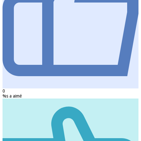
0
%s a aimé