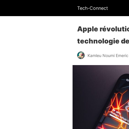
Tech-Connect
Apple révoluti
technologie de
Kamleu Noumi Emeric