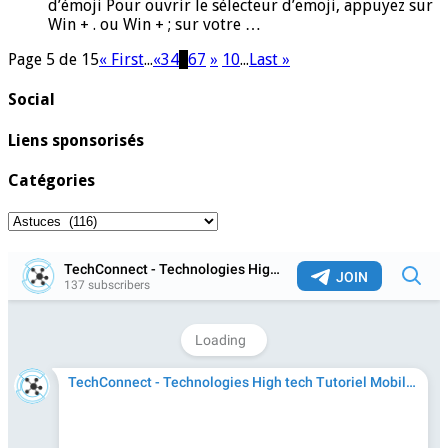
d’émoji Pour ouvrir le sélecteur d’emoji, appuyez sur
Win + . ou Win + ; sur votre …
Page 5 de 15
« First
...
«
3
4
5
6
7
»
10
...
Last »
Social
Liens sponsorisés
Catégories
Catégories