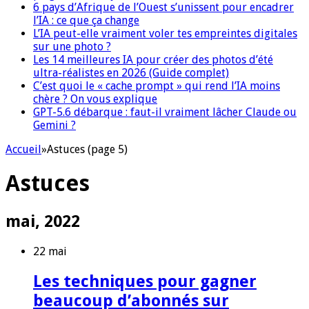
6 pays d’Afrique de l’Ouest s’unissent pour encadrer
l’IA : ce que ça change
L’IA peut-elle vraiment voler tes empreintes digitales
sur une photo ?
Les 14 meilleures IA pour créer des photos d’été
ultra-réalistes en 2026 (Guide complet)
C’est quoi le « cache prompt » qui rend l’IA moins
chère ? On vous explique
GPT-5.6 débarque : faut-il vraiment lâcher Claude ou
Gemini ?
Accueil
»
Astuces (page 5)
Astuces
mai, 2022
22 mai
Les techniques pour gagner
beaucoup d’abonnés sur