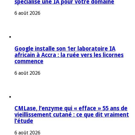
spécialise une IA pour votre domaine
6 août 2026
Google installe son 1er laboratoire IA
africain à Accra : la ruée vers les licornes
commence
6 août 2026
CMLase, l’enzyme qui « efface » 55 ans de
vieillissement cutané : ce que dit vraiment
l’étude
6 août 2026