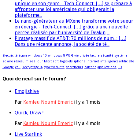
unique en son genre - Tech-Connect: […] se prépare à
affronter une loi américaine qui obligerait la
plateforme...
Le nano-générateur au MXene transforme votre sueur
en énergie - Tech-Connect: […] grâce à une nouvelle
percée réalisée par l’université de Deakin,...
Piratage massif de AT&T: 70 millions de num...: […]
Dans une récente annonce, la société de té...
électricité
écran
windows 10
windows 8
WI-FI
vie privée
tactile
sécurité
système
solaire
réseau
mise à jour
Microsoft
logiciels
iphone
internet
intelligence artificielle
Google
eau
Décryptage IA
cybersécurité
chercheurs
batterie
applications
3D
Quoi de neuf sur le forum?
Emojishive
Par
Kamleu Noumi Emeric
il y a 1 mois
Quick, Draw !
Par
Kamleu Noumi Emeric
il y a 4 mois
Live Starlink