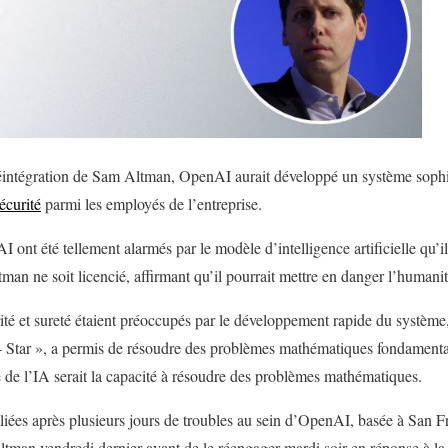
réintégration de Sam Altman, OpenAI aurait développé un système sophis
écurité
parmi les employés de l’entreprise.
ont été tellement alarmés par le modèle d’intelligence artificielle qu’il
man ne soit licencié, affirmant qu’il pourrait mettre en danger l’humanit
ité et sureté étaient préoccupés par le développement rapide du système
 Star », a permis de résoudre des problèmes mathématiques fondamenta
e de l’IA serait la capacité à résoudre des problèmes mathématiques.
liées après plusieurs jours de troubles au sein d’OpenAI, basée à San Fr
Altman vendredi dernier avant de le réengager mardi soir en réponse à 