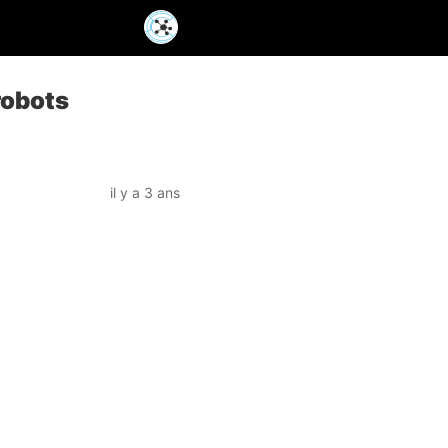
robots
il y a 3 ans