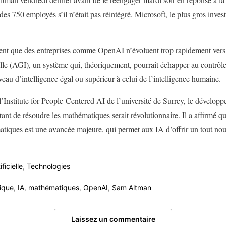
é des 750 employés s’il n’était pas réintégré. Microsoft, le plus gros inv
nt que des entreprises comme OpenAI n’évoluent trop rapidement vers 
ielle (AGI), un système qui, théoriquement, pourrait échapper au contrôl
veau d’intelligence égal ou supérieur à celui de l’intelligence humaine.
Institute for People-Centered AI de l’université de Surrey, le dévelo
nt de résoudre les mathématiques serait révolutionnaire. Il a affirmé qu
iques est une avancée majeure, qui permet aux IA d’offrir un tout nouv
ficielle
,
Technologies
ique
,
IA
,
mathématiques
,
OpenAI
,
Sam Altman
Laissez un commentaire