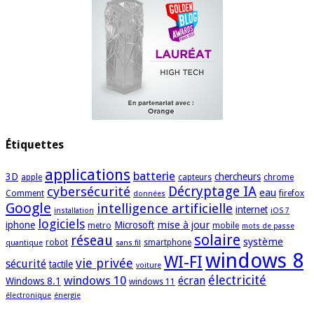
Étiquettes
applications
batterie
3D
chercheurs
apple
capteurs
chrome
cybersécurité
Décryptage IA
eau
Comment
firefox
données
Google
intelligence artificielle
internet
installation
iOS 7
logiciels
mise à jour
iphone
Microsoft
metro
mobile
mots de passe
solaire
réseau
système
robot
smartphone
quantique
sans fil
windows 8
WI-FI
vie privée
sécurité
tactile
voiture
électricité
windows 10
écran
Windows 8.1
windows 11
électronique
énergie