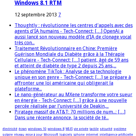
Windows 8.1 RTM
12 septembre 2013
7
Thoughtly : révolutionne les centres d'appels avec des
agents d'IA humains - Tech-Connect: […] OpenAi a
aussi lancé son nouveau modèle d’IA de clonage vocal
très con...
Traitement Révolutionnaire en Chine: Première
Guérison Mondiale du Diabète grâce à la Thérapie
Cellulaire - Tech-Connect: […] patient, âgé de 59 ans
et atteint de diabète de type 2 depuis 25 ans,...
Le phénomène TikTok : Analyse de sa technologie
unique en son genre - Tech-Connect: […] se prépare à
affronter une loi américaine qui obligerait la
plateforme...
Le nano-générateur au MXene transforme votre sueur
en énergie - Tech-Connect: […] grâce à une nouvelle
percée réalisée par l’université de Deakin,...
Piratage massif de AT&T: 70 millions de num...: […]
Dans une récente annonce, la société de té...
électricité
écran
windows 10
windows 8
WI-FI
vie privée
tactile
sécurité
système
solaire
réseau
mise à jour
Microsoft
logiciels
iphone
internet
intelligence artificielle