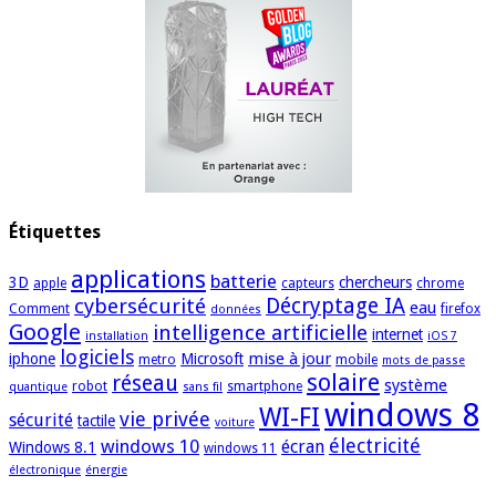
Étiquettes
applications
batterie
3D
chercheurs
apple
capteurs
chrome
cybersécurité
Décryptage IA
eau
Comment
firefox
données
Google
intelligence artificielle
internet
installation
iOS 7
logiciels
mise à jour
iphone
Microsoft
metro
mobile
mots de passe
solaire
réseau
système
robot
smartphone
quantique
sans fil
windows 8
WI-FI
vie privée
sécurité
tactile
voiture
électricité
windows 10
écran
Windows 8.1
windows 11
électronique
énergie