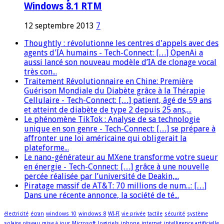
Windows 8.1 RTM
12 septembre 2013
7
Thoughtly : révolutionne les centres d'appels avec des
agents d'IA humains - Tech-Connect: […] OpenAi a
aussi lancé son nouveau modèle d’IA de clonage vocal
très con...
Traitement Révolutionnaire en Chine: Première
Guérison Mondiale du Diabète grâce à la Thérapie
Cellulaire - Tech-Connect: […] patient, âgé de 59 ans
et atteint de diabète de type 2 depuis 25 ans,...
Le phénomène TikTok : Analyse de sa technologie
unique en son genre - Tech-Connect: […] se prépare à
affronter une loi américaine qui obligerait la
plateforme...
Le nano-générateur au MXene transforme votre sueur
en énergie - Tech-Connect: […] grâce à une nouvelle
percée réalisée par l’université de Deakin,...
Piratage massif de AT&T: 70 millions de num...: […]
Dans une récente annonce, la société de té...
électricité
écran
windows 10
windows 8
WI-FI
vie privée
tactile
sécurité
système
solaire
réseau
mise à jour
Microsoft
logiciels
iphone
internet
intelligence artificielle