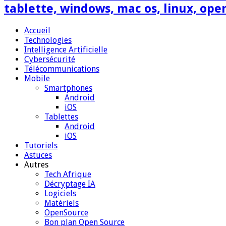
tablette, windows, mac os, linux, ope
Accueil
Technologies
Intelligence Artificielle
Cybersécurité
Télécommunications
Mobile
Smartphones
Android
iOS
Tablettes
Android
iOS
Tutoriels
Astuces
Autres
Tech Afrique
Décryptage IA
Logiciels
Matériels
OpenSource
Bon plan Open Source