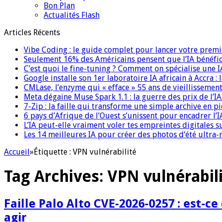
Bon Plan
Actualités Flash
Articles Récents
Vibe Coding : le guide complet pour lancer votre premi
Seulement 16% des Américains pensent que l’IA bénéfici
C’est quoi le fine-tuning ? Comment on spécialise une 
Google installe son 1er laboratoire IA africain à Accra :
CMLase, l’enzyme qui « efface » 55 ans de vieillissement
Meta dégaine Muse Spark 1.1 : la guerre des prix de l’
7-Zip : la faille qui transforme une simple archive en p
6 pays d’Afrique de l’Ouest s’unissent pour encadrer l’I
L’IA peut-elle vraiment voler tes empreintes digitales s
Les 14 meilleures IA pour créer des photos d’été ultra-
Accueil
»
Étiquette :
VPN vulnérabilité
Tag Archives:
VPN vulnérabil
Faille Palo Alto CVE-2026-0257 : est-c
agir