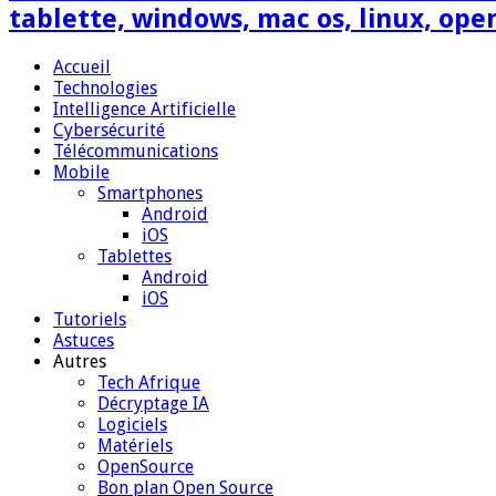
tablette, windows, mac os, linux, ope
Accueil
Technologies
Intelligence Artificielle
Cybersécurité
Télécommunications
Mobile
Smartphones
Android
iOS
Tablettes
Android
iOS
Tutoriels
Astuces
Autres
Tech Afrique
Décryptage IA
Logiciels
Matériels
OpenSource
Bon plan Open Source