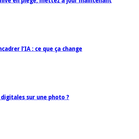
rchive en piège, mettez à jour maintenant
ncadrer l’IA : ce que ça change
 digitales sur une photo ?