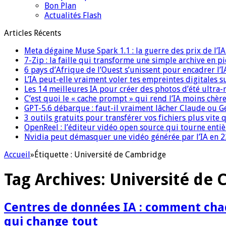
Bon Plan
Actualités Flash
Articles Récents
Meta dégaine Muse Spark 1.1 : la guerre des prix de l’
7-Zip : la faille qui transforme une simple archive en p
6 pays d’Afrique de l’Ouest s’unissent pour encadrer l’I
L’IA peut-elle vraiment voler tes empreintes digitales s
Les 14 meilleures IA pour créer des photos d’été ultra-
C’est quoi le « cache prompt » qui rend l’IA moins chèr
GPT-5.6 débarque : faut-il vraiment lâcher Claude ou G
3 outils gratuits pour transférer vos fichiers plus vite 
OpenReel : l’éditeur vidéo open source qui tourne ent
Nvidia peut démasquer une vidéo générée par l’IA en 22
Accueil
»
Étiquette :
Université de Cambridge
Tag Archives:
Université de
Centres de données IA : comment chaq
qui change tout