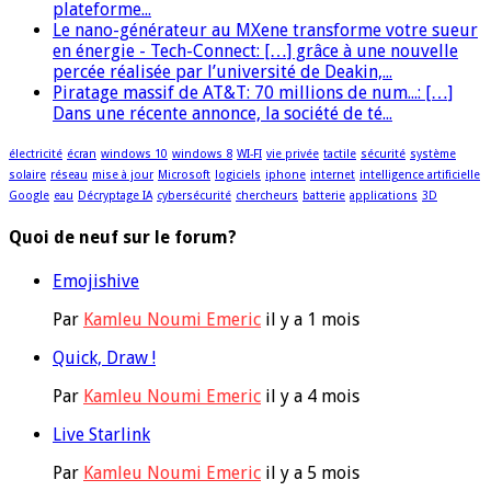
plateforme...
Le nano-générateur au MXene transforme votre sueur
en énergie - Tech-Connect: […] grâce à une nouvelle
percée réalisée par l’université de Deakin,...
Piratage massif de AT&T: 70 millions de num...: […]
Dans une récente annonce, la société de té...
électricité
écran
windows 10
windows 8
WI-FI
vie privée
tactile
sécurité
système
solaire
réseau
mise à jour
Microsoft
logiciels
iphone
internet
intelligence artificielle
Google
eau
Décryptage IA
cybersécurité
chercheurs
batterie
applications
3D
Quoi de neuf sur le forum?
Emojishive
Par
Kamleu Noumi Emeric
il y a 1 mois
Quick, Draw !
Par
Kamleu Noumi Emeric
il y a 4 mois
Live Starlink
Par
Kamleu Noumi Emeric
il y a 5 mois