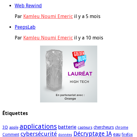
Web Rewind
Par
Kamleu Noumi Emeric
il y a 5 mois
PeepsLab
Par
Kamleu Noumi Emeric
il y a 10 mois
Étiquettes
applications
batterie
3D
chercheurs
apple
capteurs
chrome
cybersécurité
Décryptage IA
eau
Comment
firefox
données