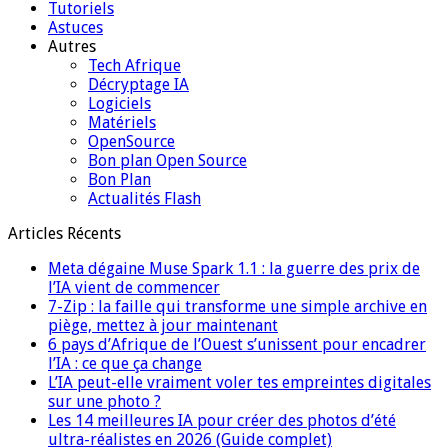
Tutoriels
Astuces
Autres
Tech Afrique
Décryptage IA
Logiciels
Matériels
OpenSource
Bon plan Open Source
Bon Plan
Actualités Flash
Articles Récents
Meta dégaine Muse Spark 1.1 : la guerre des prix de
l’IA vient de commencer
7-Zip : la faille qui transforme une simple archive en
piège, mettez à jour maintenant
6 pays d’Afrique de l’Ouest s’unissent pour encadrer
l’IA : ce que ça change
L’IA peut-elle vraiment voler tes empreintes digitales
sur une photo ?
Les 14 meilleures IA pour créer des photos d’été
ultra-réalistes en 2026 (Guide complet)