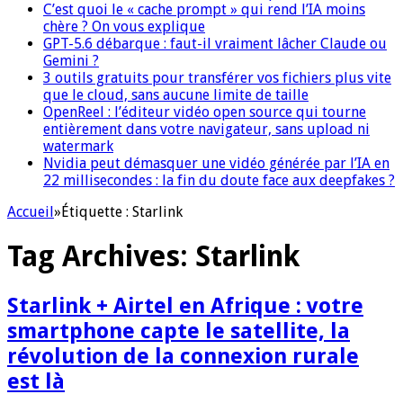
C’est quoi le « cache prompt » qui rend l’IA moins
chère ? On vous explique
GPT-5.6 débarque : faut-il vraiment lâcher Claude ou
Gemini ?
3 outils gratuits pour transférer vos fichiers plus vite
que le cloud, sans aucune limite de taille
OpenReel : l’éditeur vidéo open source qui tourne
entièrement dans votre navigateur, sans upload ni
watermark
Nvidia peut démasquer une vidéo générée par l’IA en
22 millisecondes : la fin du doute face aux deepfakes ?
Accueil
»
Étiquette :
Starlink
Tag Archives:
Starlink
Starlink + Airtel en Afrique : votre
smartphone capte le satellite, la
révolution de la connexion rurale
est là