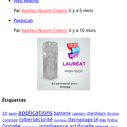
Web Rewind
Par
Kamleu Noumi Emeric
il y a 5 mois
PeepsLab
Par
Kamleu Noumi Emeric
il y a 10 mois
Étiquettes
applications
batterie
3D
chercheurs
apple
capteurs
chrome
cybersécurité
Décryptage IA
eau
Comment
firefox
données
Google
intelligence artificielle
internet