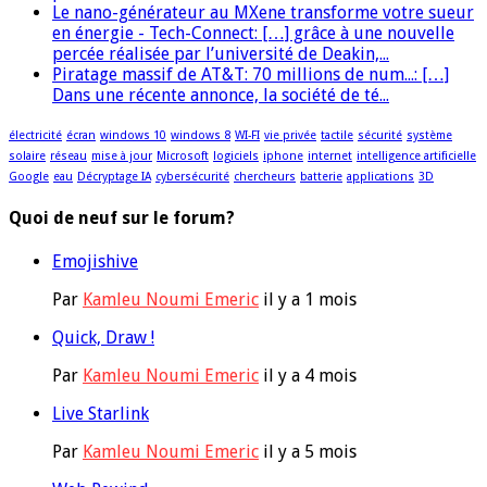
Le nano-générateur au MXene transforme votre sueur
en énergie - Tech-Connect: […] grâce à une nouvelle
percée réalisée par l’université de Deakin,...
Piratage massif de AT&T: 70 millions de num...: […]
Dans une récente annonce, la société de té...
électricité
écran
windows 10
windows 8
WI-FI
vie privée
tactile
sécurité
système
solaire
réseau
mise à jour
Microsoft
logiciels
iphone
internet
intelligence artificielle
Google
eau
Décryptage IA
cybersécurité
chercheurs
batterie
applications
3D
Quoi de neuf sur le forum?
Emojishive
Par
Kamleu Noumi Emeric
il y a 1 mois
Quick, Draw !
Par
Kamleu Noumi Emeric
il y a 4 mois
Live Starlink
Par
Kamleu Noumi Emeric
il y a 5 mois