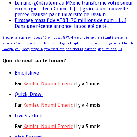
Le nano-générateur au MXene transforme votre sueur
en énergie - Tech-Connect: […] grâce à une nouvelle
percée réalisée par l’université de Deakin,...
Piratage massif de AT&T: 70 millions de num...: […]
Dans une récente annonce, la société de té...
électricité
écran
windows 10
windows 8
WI-FI
vie privée
tactile
sécurité
système
solaire
réseau
mise à jour
Microsoft
logiciels
iphone
internet
intelligence artificielle
Google
eau
Décryptage IA
cybersécurité
chercheurs
batterie
applications
3D
Quoi de neuf sur le forum?
Emojishive
Par
Kamleu Noumi Emeric
il y a 1 mois
Quick, Draw !
Par
Kamleu Noumi Emeric
il y a 4 mois
Live Starlink
Par
Kamleu Noumi Emeric
il y a 5 mois