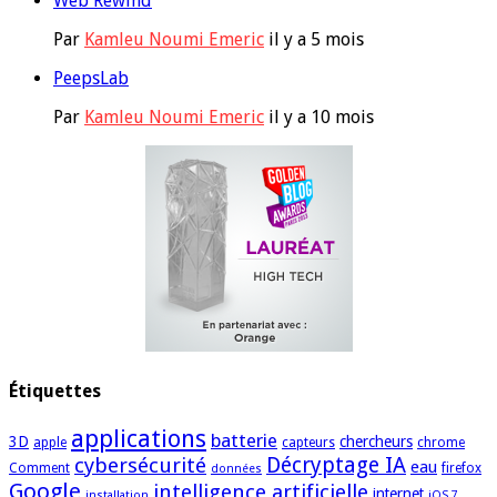
Web Rewind
Par
Kamleu Noumi Emeric
il y a 5 mois
PeepsLab
Par
Kamleu Noumi Emeric
il y a 10 mois
Étiquettes
applications
batterie
3D
chercheurs
apple
capteurs
chrome
cybersécurité
Décryptage IA
eau
Comment
firefox
données
Google
intelligence artificielle
internet
installation
iOS 7