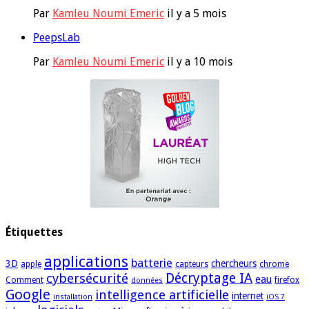
Par
Kamleu Noumi Emeric
il y a 5 mois
PeepsLab
Par
Kamleu Noumi Emeric
il y a 10 mois
Étiquettes
applications
batterie
3D
chercheurs
apple
capteurs
chrome
cybersécurité
Décryptage IA
eau
Comment
firefox
données
Google
intelligence artificielle
internet
installation
iOS 7