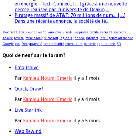
en énergie - Tech-Connect: […] grâce à une nouvelle
percée réalisée par l’université de Deakin,...
Piratage massif de AT&T: 70 millions de num...: […]
Dans une récente annonce, la société de té...
électricité
écran
windows 10
windows 8
WI-FI
vie privée
tactile
sécurité
système
solaire
réseau
mise à jour
Microsoft
logiciels
iphone
internet
intelligence artificielle
Google
eau
Décryptage IA
cybersécurité
chercheurs
batterie
applications
3D
Quoi de neuf sur le forum?
Emojishive
Par
Kamleu Noumi Emeric
il y a 1 mois
Quick, Draw !
Par
Kamleu Noumi Emeric
il y a 4 mois
Live Starlink
Par
Kamleu Noumi Emeric
il y a 5 mois
Web Rewind