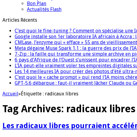
Bon Plan
Actualités Flash
Articles Récents
C’est quoi le fine-tuning ? Comment on spécialise une 
Google installe son 1er laboratoire IA africain à Accra :
CMLase, l’enzyme qui « efface » 55 ans de vieillissement
Meta dégaine Muse Spark 1.1 : la guerre des prix de l’
7-Zip : la faille qui transforme une simple archive en p
6 pays d’Afrique de l’Ouest s’unissent pour encadrer l’I
L’IA peut-elle vraiment voler tes empreintes digitales s
Les 14 meilleures IA pour créer des photos d’été ultra-
C’est quoi le « cache prompt » qui rend l’IA moins chèr
GPT-5.6 débarque : faut-il vraiment lâcher Claude ou G
Accueil
»
Étiquette :
radicaux libres
Tag Archives:
radicaux libres
Les radicaux libres pourraient accélé