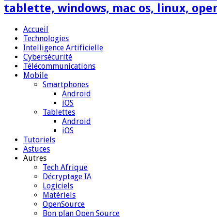
tablette, windows, mac os, linux, ope
Accueil
Technologies
Intelligence Artificielle
Cybersécurité
Télécommunications
Mobile
Smartphones
Android
iOS
Tablettes
Android
iOS
Tutoriels
Astuces
Autres
Tech Afrique
Décryptage IA
Logiciels
Matériels
OpenSource
Bon plan Open Source