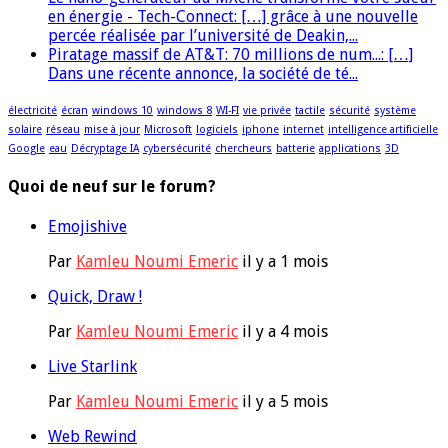
en énergie - Tech-Connect: […] grâce à une nouvelle
percée réalisée par l’université de Deakin,...
Piratage massif de AT&T: 70 millions de num...: […]
Dans une récente annonce, la société de té...
électricité
écran
windows 10
windows 8
WI-FI
vie privée
tactile
sécurité
système
solaire
réseau
mise à jour
Microsoft
logiciels
iphone
internet
intelligence artificielle
Google
eau
Décryptage IA
cybersécurité
chercheurs
batterie
applications
3D
Quoi de neuf sur le forum?
Emojishive
Par
Kamleu Noumi Emeric
il y a 1 mois
Quick, Draw !
Par
Kamleu Noumi Emeric
il y a 4 mois
Live Starlink
Par
Kamleu Noumi Emeric
il y a 5 mois
Web Rewind