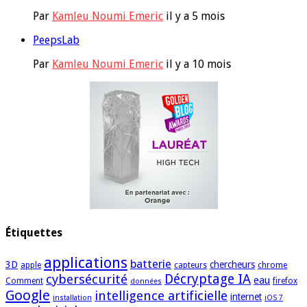
Par
Kamleu Noumi Emeric
il y a 5 mois
PeepsLab
Par
Kamleu Noumi Emeric
il y a 10 mois
Étiquettes
applications
batterie
3D
chercheurs
apple
capteurs
chrome
cybersécurité
Décryptage IA
eau
Comment
firefox
données
Google
intelligence artificielle
internet
installation
iOS 7