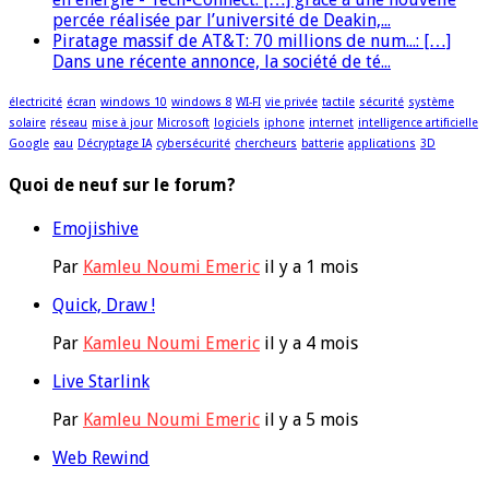
percée réalisée par l’université de Deakin,...
Piratage massif de AT&T: 70 millions de num...: […]
Dans une récente annonce, la société de té...
électricité
écran
windows 10
windows 8
WI-FI
vie privée
tactile
sécurité
système
solaire
réseau
mise à jour
Microsoft
logiciels
iphone
internet
intelligence artificielle
Google
eau
Décryptage IA
cybersécurité
chercheurs
batterie
applications
3D
Quoi de neuf sur le forum?
Emojishive
Par
Kamleu Noumi Emeric
il y a 1 mois
Quick, Draw !
Par
Kamleu Noumi Emeric
il y a 4 mois
Live Starlink
Par
Kamleu Noumi Emeric
il y a 5 mois
Web Rewind