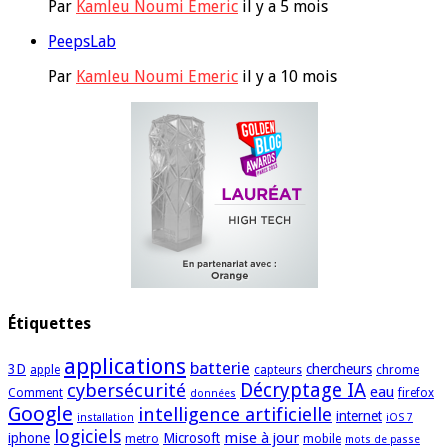
Par
Kamleu Noumi Emeric
il y a 5 mois
PeepsLab
Par
Kamleu Noumi Emeric
il y a 10 mois
Étiquettes
applications
batterie
3D
chercheurs
apple
capteurs
chrome
cybersécurité
Décryptage IA
eau
Comment
firefox
données
Google
intelligence artificielle
internet
installation
iOS 7
logiciels
mise à jour
iphone
Microsoft
metro
mobile
mots de passe