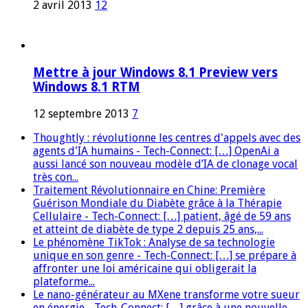
2 avril 2013
12
Mettre à jour Windows 8.1 Preview vers
Windows 8.1 RTM
12 septembre 2013
7
Thoughtly : révolutionne les centres d'appels avec des
agents d'IA humains - Tech-Connect: […] OpenAi a
aussi lancé son nouveau modèle d’IA de clonage vocal
très con...
Traitement Révolutionnaire en Chine: Première
Guérison Mondiale du Diabète grâce à la Thérapie
Cellulaire - Tech-Connect: […] patient, âgé de 59 ans
et atteint de diabète de type 2 depuis 25 ans,...
Le phénomène TikTok : Analyse de sa technologie
unique en son genre - Tech-Connect: […] se prépare à
affronter une loi américaine qui obligerait la
plateforme...
Le nano-générateur au MXene transforme votre sueur
en énergie - Tech-Connect: […] grâce à une nouvelle